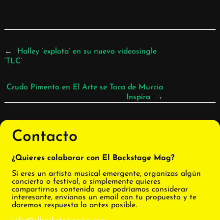
←
Halley ‘explota’ en su nuevo videosingle
‘TLC’
Crudo Pimento en El Arte se Toca de Murcia
Inspira
→
Contacto
¿Quieres colaborar con El Backstage Mag?
Si eres un artista musical emergente, organizas algún
concierto o festival, o simplemente quieres
compartirnos contenido que podríamos considerar
interesante, envíanos un email con tu propuesta y te
daremos respuesta lo antes posible.