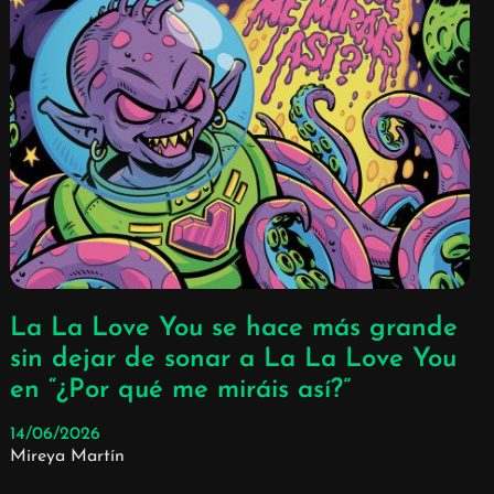
La La Love You se hace más grande
sin dejar de sonar a La La Love You
en “¿Por qué me miráis así?”
14/06/2026
Mireya Martín