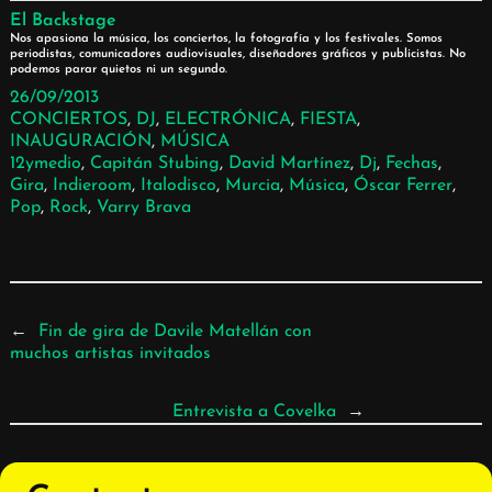
El Backstage
Nos apasiona la música, los conciertos, la fotografía y los festivales. Somos
periodistas, comunicadores audiovisuales, diseñadores gráficos y publicistas. No
podemos parar quietos ni un segundo.
26/09/2013
CONCIERTOS
, 
DJ
, 
ELECTRÓNICA
, 
FIESTA
, 
INAUGURACIÓN
, 
MÚSICA
12ymedio
, 
Capitán Stubing
, 
David Martínez
, 
Dj
, 
Fechas
, 
Gira
, 
Indieroom
, 
Italodisco
, 
Murcia
, 
Música
, 
Óscar Ferrer
, 
Pop
, 
Rock
, 
Varry Brava
←
Fin de gira de Davile Matellán con
muchos artistas invitados
Entrevista a Covelka
→