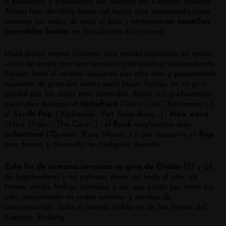
a pasajeros y tripulantes del crucero del Capitán Stubing.
Ahora han decidido bajar del barco una temporada para
recorrer las salas de todo el país y
rememorar aquellas
increíbles fiestas
en la cubierta del crucero.
Hace pocos meses hicieron una tímida aparición en varias
salas de moda con una respuesta de público sobresaliente.
Llevan todo el verano viajando por alta mar y preparando
sesiones de grandes éxitos para hacer fiestas en su gira
otoñal por las salas más atrevidas. Entre sus preferencias
musicales destaca el
Italodisco
(‘Gary Low’, ‘Baltimora’ …) ,
el
Synth Pop
(‘Alphaville’, ‘Pet Shop Boys’…) ,
New wave
(‘New Order’, ‘The Cure’…) , el
Rock
anglosajón más
ochentero
(‘Queen’, ‘Roxy Music’…) y por supuesto el
Pop
más fresco y divertido de cualquier década.
Este fin de semana arranca su gira de Otoño
(27 y 28
de Septiembre) y no piensan parar en todo el año, ya
tienen varias fechas cerradas y las que están por venir las
irán anunciando en redes sociales y medios de
comunicación. Todo el mundo habla ya de las fiestas del
Capitán Stubing.