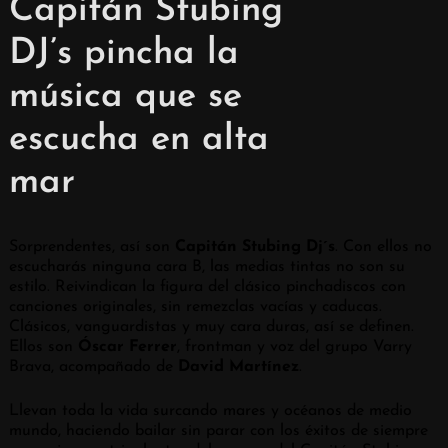
Capitán Stubing
DJ’s pincha la
música que se
escucha en alta
mar
Sorprendentes, así son
Capitán Stubing Dj´s
. Con ellos no
escucharás ninguna cara B, las medias tintas no son su
estilo. Reivindican la figura del clásico pinchadiscos con
canciones originales, sin remezclas vacías y caducas.
Clásicos, vanguardistas y muy cara duras, así se definen.
Ellos son
Óscar Ferrer
, frontman y voz del grupo Varry
Brava, acompañado de
David Martínez
.
Llevan toda la vida surcando mares y océanos de medio
mundo, haciendo bailar sin parar con los éxitos de siempre