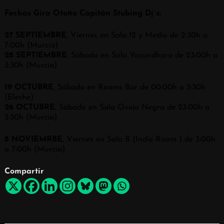
Fechas Gira Otoño Capitán Stubing Dj´s:
27 SEPTIEMBRE
, Viernes en Sala 12 y Medio de 2:30h a
7:00h (Murcia)
28 SEPTIEMBRE
, Sábado en Sala Vasundhara de 23:00h a
3:30h (Murcia)
19 OCTUBRE
, Sábado en Rooms Bar de 00:00h a 3:30h
(Eleche)
26 OCTUBRE
, Sábado en Sala Oveja Negra de 23:00h a
3:30h (Murcia)
8 NOVIEMRBE
, Viernes en Sala B (Indie Room ) de 3:00h
a 7:00h (Murcia)
Compartir