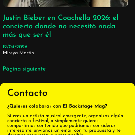
Justin Bieber en Coachella 2026: el
concierto donde no necesitó nada
más que ser él
12/04/2026
Mireya Martín
Página siguiente
Contacto
¿Quieres colaborar con El Backstage Mag?
Si eres un artista musical emergente, organizas algún
concierto o festival, o simplemente quieres
compartirnos contenido que podríamos considerar
interesante, envíanos un email con tu propuesta y te