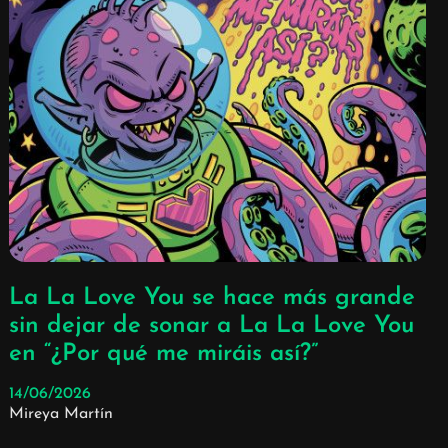
La La Love You se hace más grande
sin dejar de sonar a La La Love You
en “¿Por qué me miráis así?”
14/06/2026
Mireya Martín