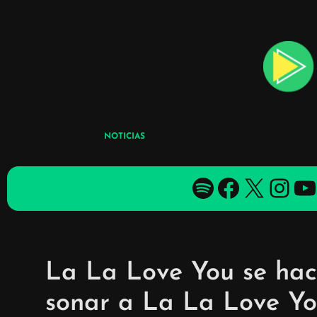
Skip
to
content
NOTICIAS
Spotify
Facebook
X
YouTube
YouTube
La La Love You se hac
sonar a La La Love You