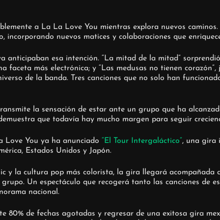
iblemente a La La Love You mientras explora nuevos caminos. E
, incorporando nuevos matices y colaboraciones que enriquecen
a anticipaban esa intención. “La mitad de la mitad” sorprendió
faceta más electrónica; y “Las medusas no tienen corazón”, ju
niverso de la banda. Tres canciones que no solo han funcionad
transmite la sensación de estar ante un grupo que ha alcanzado
 demuestra que todavía hay mucho margen para seguir crecien
La Love You ya ha anunciado
“El Tour Intergaláctico”
, una gira
américa, Estados Unidos y Japón.
cómic y la cultura pop más colorista, la gira llegará acompañad
del grupo. Un espectáculo que recogerá tanto las canciones de
anorama nacional.
ante 80% de fechas agotadas y regresar de una exitosa gira m