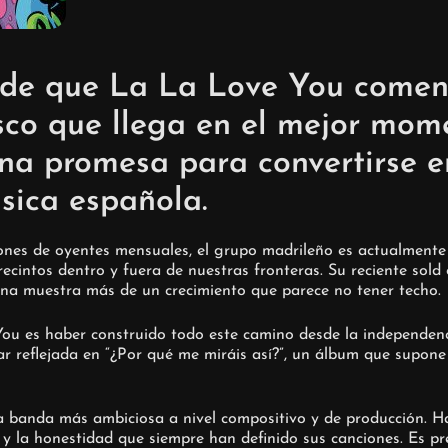
de que La La Love You comenz
disco que llega en el mejor mo
una promesa para convertirse 
sica española.
lones de oyentes mensuales, el grupo madrileño es actualmente
ecintos dentro y fuera de nuestras fronteras. Su reciente sold
una muestra más de un crecimiento que parece no tener techo.
ou es haber construido todo este camino desde la independenci
ar reflejada en “¿Por qué me miráis así?”, un álbum que supone
a banda más ambiciosa a nivel compositivo y de producción. H
a y la honestidad que siempre han definido sus canciones. Es p