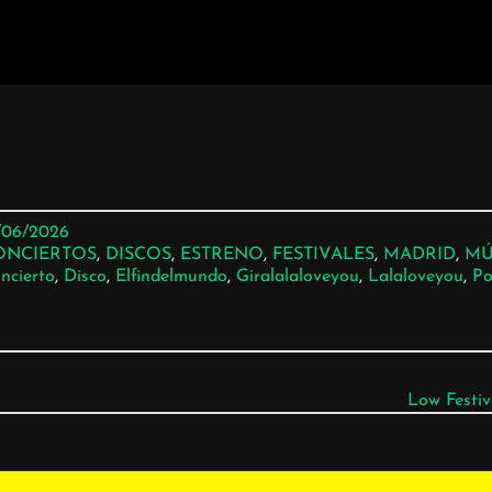
/06/2026
ONCIERTOS
, 
DISCOS
, 
ESTRENO
, 
FESTIVALES
, 
MADRID
, 
MÚ
ncierto
, 
Disco
, 
Elfindelmundo
, 
Giralalaloveyou
, 
Lalaloveyou
, 
Po
Low Festi