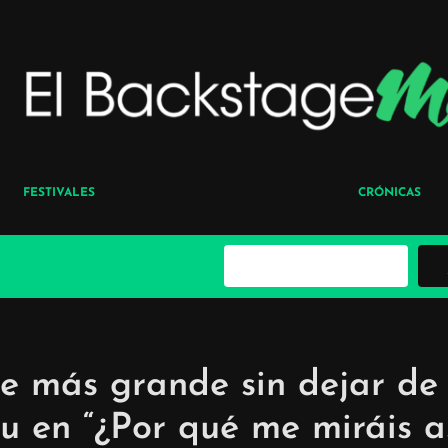
FESTIVALES
CRÓNICAS
B
u
s
c
a
r
e más grande sin dejar de
 en “¿Por qué me miráis as