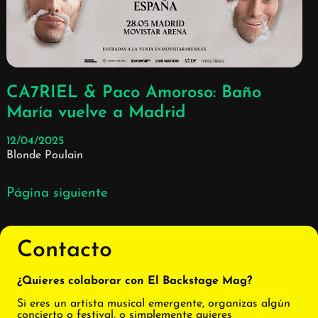
CA7RIEL & Paco Amoroso: Baño
María vuelve a Madrid
12/04/2025
Blonde Poulain
Página siguiente
Contacto
¿Quieres colaborar con El Backstage Mag?
Si eres un artista musical emergente, organizas algún
concierto o festival, o simplemente quieres