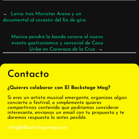
←
Leiva: tres Movistar Arena y un
documental al corazón del fin de gira
Mavica pondrá la banda sonora al nuevo
evento gastronómico y sensorial de Casa
Uribe en Caravaca de la Cruz
→
Contacto
¿Quieres colaborar con El Backstage Mag?
Si eres un artista musical emergente, organizas algún
concierto o festival, o simplemente quieres
compartirnos contenido que podríamos considerar
interesante, envíanos un email con tu propuesta y te
daremos respuesta lo antes posible.
info@elbackstagemag.com