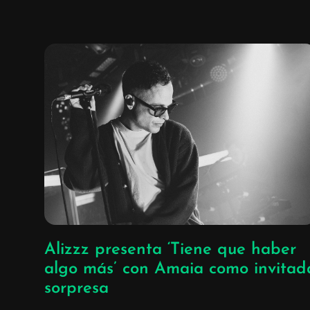
Alizzz presenta ‘Tiene que haber
algo más’ con Amaia como invitad
sorpresa