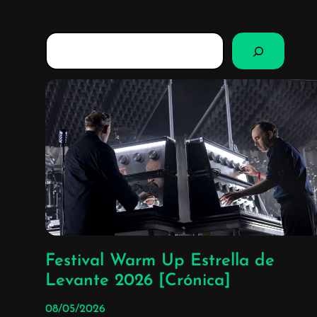
B
u
s
c
a
r
Festival Warm Up Estrella de
Levante 2026 [Crónica]
08/05/2026