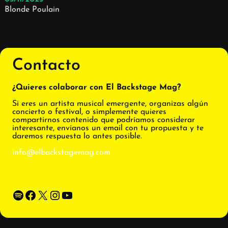
Blonde Poulain
Contacto
¿Quieres colaborar con El Backstage Mag?
Si eres un artista musical emergente, organizas algún
concierto o festival, o simplemente quieres
compartirnos contenido que podríamos considerar
interesante, envíanos un email con tu propuesta y te
daremos respuesta lo antes posible.
info@elbackstagemag.com
Spotify
Facebook
X
Instagram
YouTube