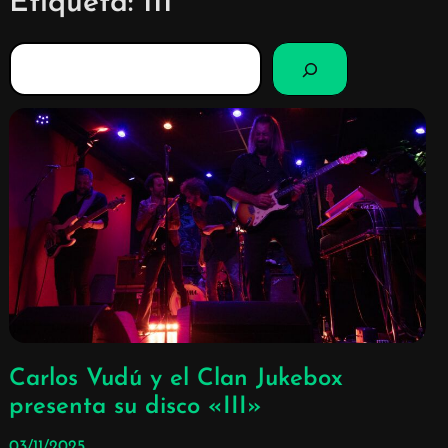
Etiqueta:
III
B
u
s
c
a
r
Carlos Vudú y el Clan Jukebox
presenta su disco «III»
03/11/2025