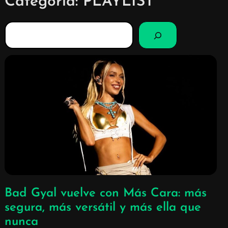
Categoría:
PLAYLIST
B
u
s
c
a
r
Bad Gyal vuelve con Más Cara: más
segura, más versátil y más ella que
nunca