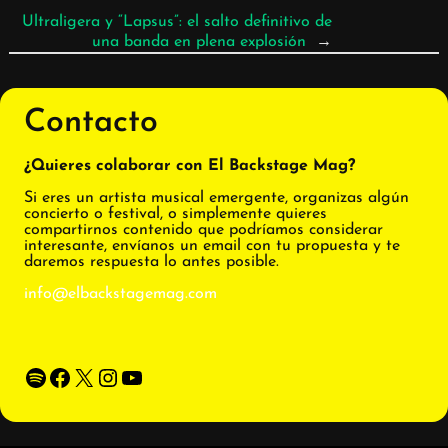
Ultraligera y “Lapsus”: el salto definitivo de
una banda en plena explosión
→
Contacto
¿Quieres colaborar con El Backstage Mag?
Si eres un artista musical emergente, organizas algún
concierto o festival, o simplemente quieres
compartirnos contenido que podríamos considerar
interesante, envíanos un email con tu propuesta y te
daremos respuesta lo antes posible.
info@elbackstagemag.com
Spotify
Facebook
X
Instagram
YouTube