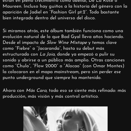
están en pleno crecimiento como 8Belial, De La Rose o
Maureen. Incluso hay guiños a la historia del género con la
aparición de Jadiel en “Fashion Girl pt.2”. Todo bastante
bien integrado dentro del universo del disco.
Si miramos atrás, este álbum también funciona como una
evolución natural de lo que Bad Gyal lleva años haciendo.
Desde el impacto de
Slow Wine Mixtape
y temas clave
como “Fiebre” o “Jacaranda”, hasta su debut más
estructurado con
La Joia
, donde ya empezó a pulir su
sonido y abrirse a un público más amplio. Otras canciones
como “Chulo”, “Flow 2000” o “Alocao” (con Omar Montes)
la colocaron en el mapa mainstream, pero sin perder ese
punto underground que siempre ha mantenido.
Ahora con
Más Cara
, todo eso se siente más refinado: más
producción, más visión y más control artístico.