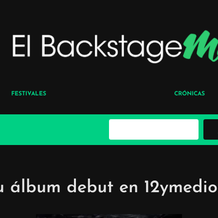
FESTIVALES
CRÓNICAS
B
u
s
c
a
r
u álbum debut en 12ymedio