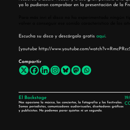
ya lo pudieron comprobar en la presentación de la Fn
Para más inri el disco no ha experimentado ningún tip
volver a conseguir ese sonido caracteristico de los añ
Escucha su disco y descárgalo gratis
aquí
.
[youtube http://www.youtube.com/watch?v=RmcPRc
Compartir
El Backstage
19
Nos apasiona la música, los conciertos, la fotografía y los festivales.
C
Somos periodistas, comunicadores audiovisuales, diseñadores gráficos
y publicistas. No podemos parar quietos ni un segundo.