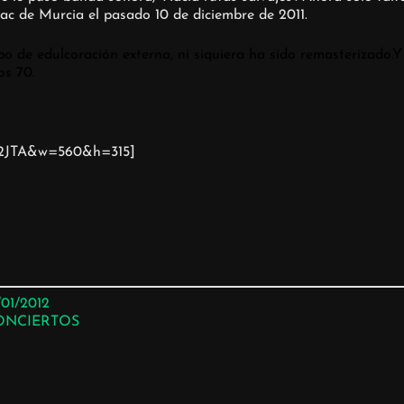
ac de Murcia el pasado 10 de diciembre de 2011.
o de edulcoración externa, ni siquiera ha sido remasterizado.Y
os 70.
c2JTA&w=560&h=315]
/01/2012
ONCIERTOS