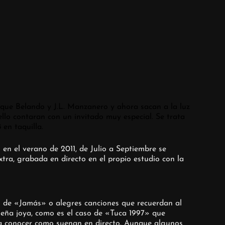
que Belando y J.L. Manzanero y ahora sacan a la luz
llo contaran con un invitado muy especial. Se trata
en taquilla.
n el verano de 2011, de Julio a Septiembre se
tra, grabada en directo en el propio estudio con la
 el de «Jamás» o alegres canciones que recuerdan al
ueña joya, como es el caso de «Tuca 1997» que
lta conocer como suenan en directo. Aunque algunos