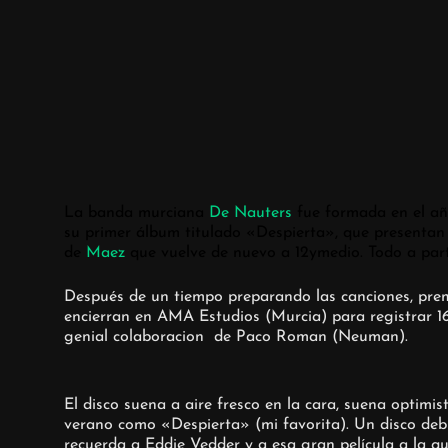
La banda murciana
De Nauters
fue formada en el añ
su primer álbum titulado «Despierta», que presentan e
de
Maez
que vuelve de nuevo a 12ymedio. Todo a parti
Después de un tiempo preparando las canciones, prem
encierran en AMA Estudios (Murcia) para registrar 16 
genial colaboracion de Paco Roman (Neuman).
El disco suena a aire fresco en la cara, suena optimi
verano como «Despierta» (mi favorita). Un disco deb
recuerda a Eddie Vedder y a esa gran película a la q