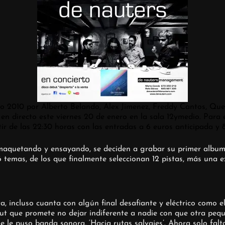
o 2010 por Alberto Belando, Alex Jimenez, Freddy Cantos, Que
n directo este viernes 20 de enero en la sala 12ymedio. Para e
r de las 22:30 horas con las entradas a 6 euros anticipada y 8 
aquetando y ensayando, se deciden a grabar su primer album e
temas, de los que finalmente seleccionan 12 pistas, más una ex
sta, incluso cuanta con algún final desafiante y eléctrico como
ut que promete no dejar indiferente a nadie con que otra peq
ue le puso banda sonora, ‘Hacia rutas salvajes’. Ahora solo fa