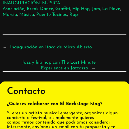
INAUGURACIÓN
, 
MÚSICA
Asociación
, 
Break Dance
, 
Graffiti
, 
Hip Hop
, 
Jam
, 
La Nave
, 
Murcia
, 
Música
, 
Puente Tocinos
, 
Rap
←
Inauguración en Ítaca de Micro Abierto
Jazz y hip hop con The Last Minute
Experience en Jazzazza
→
Contacto
¿Quieres colaborar con El Backstage Mag?
Si eres un artista musical emergente, organizas algún
concierto o festival, o simplemente quieres
compartirnos contenido que podríamos considerar
interesante, envíanos un email con tu propuesta y te