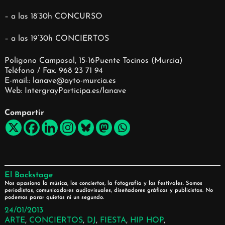
– a las 18’30h CONCURSO
– a las 19’30h CONCIERTOS
Polígono Camposol, 15-16Puente Tocinos (Murcia)
Teléfono / Fax. 968 23 71 94
E-mail:: lanave@ayto-murcia.es
Web: IntergrayParticipa.es/lanave
Compartir
El Backstage
Nos apasiona la música, los conciertos, la fotografía y los festivales. Somos
periodistas, comunicadores audiovisuales, diseñadores gráficos y publicistas. No
podemos parar quietos ni un segundo.
24/01/2013
ARTE
, 
CONCIERTOS
, 
DJ
, 
FIESTA
, 
HIP HOP
, 