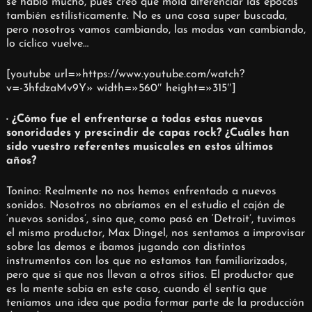
se habló mucho, pues creo que mola diferenciar las épocas
también estilísticamente. No es una cosa super buscada,
pero nosotros vamos cambiando, las modas van cambiando,
lo cíclico vuelve…
[youtube url=»https://www.youtube.com/watch?
v=-3hfdzaMv9Y» width=»560″ height=»315″]
· ¿Cómo fue el enfrentarse a todas estas nuevas
sonoridades y prescindir de capas rock? ¿Cuáles han
sido vuestro referentes musicales en estos últimos
años?
Tonino: Realmente no nos hemos enfrentado a nuevos
sonidos. Nosotros no abríamos en el estudio el cajón de
‘nuevos sonidos’, sino que, como pasó en ‘Detroit’, tuvimos
el mismo productor, Max Dingel, nos sentamos a improvisar
sobre las demos e íbamos jugando con distintos
instrumentos con los que no estamos tan familiarizados,
pero que si que nos llevan a otros sitios. El productor que
es la mente sabía en este caso, cuando él sentía que
teníamos una idea que podía formar parte de la producción