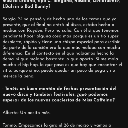
música urbana, tipo C. Tangana, Rosalia, Dellafuente,
J.Balvin o Bad Bunny?
Sergio: Sí, se pensó y de hecho uno de los temas que yo
presenté, que al final no entró al disco, estaba hecho a
medias con Rayden. Pero no salió. Con él sí que tenemos
pendiente hacer alguna cosa más porque es un tío super
despierto, rápido y tiene una chispa especial para escribir.
Su parte de la canción era la que más molaba con mucha
diferencia. En el contexto en el que habíamos hecho la
dema, si que molaba bastante lo que aportó. Si me mola
mucho el hip hop, lo que pasa es que hay que encontrar el
sitio, porque si no, puede quedar un poco de pega y no
merece la pena.
· Tenéis un buen montón de fechas presentación del
nuevo disco y también festivales, ¿qué podemos
esperar de los nuevos conciertos de Miss Caffeina?
Alberto: Un pasito más.
Tonino: Empezamos la gira el 28 de marzo y vamos a