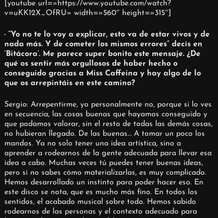
[youtube url=»https://www.youtube.com/watch?
v=uKK12X_OfRU» width=»560″ height=»315″]
· “Yo no te lo voy a explicar, esto va de estar vivos y de
nada más. Y de cometer los mismos errores” decís en
‘Bitácora’. Me parece super bonito este mensaje. ¿De
qué os sentir más orgullosos de haber hecho o
conseguido gracias a Miss Caffeina y hay algo de lo
que os arrepintáis en este camino?
Sergio: Arrepentirme, yo personalmente no, porque si lo ves
en secuencia, las cosas buenas que hayamos conseguido y
que podamos valorar, sin el resto de todas las demás cosas,
no hubieran llegado. De las buenas… A tomar un poco los
mandos. Ya no solo tener una idea artística, sino a
aprender a rodearnos de la gente adecuada para llevar esa
idea a cabo. Muchas veces tú puedes tener buenas ideas,
pero si no sabes cómo materializarlas, es muy complicado.
Hemos desarrollado un instinto para poder hacer eso. En
este disco se nota, que es mucho más fino. En todos los
sentidos, el acabado musical sobre todo. Hemos sabido
rodearnos de las personas y el contexto adecuado para