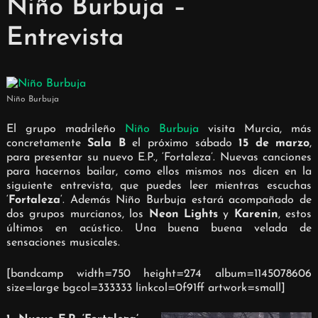
Niño Burbuja –
Entrevista
Niño Burbuja
El grupo madrileño
Niño Burbuja
visita Murcia, más
concretamente
Sala B
el próximo sábado
15 de marzo
,
para presentar su nuevo E.P., ‘Fortaleza’. Nuevas canciones
para hacernos bailar, como ellos mismos nos dicen en la
siguiente entrevista, que puedes leer mientras escuchas
‘
Fortaleza
‘. Además Niño Burbuja estará acompañado de
dos grupos murcianos, los
Neon Lights
y
Karenin
, estos
últimos en acústico. Una buena buena velada de
sensaciones musicales.
[bandcamp width=750 height=274 album=1145078606
size=large bgcol=333333 linkcol=0f91ff artwork=small]