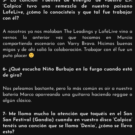
5- La canción ‘Fuentes de energía’ de vuestro L.P.
‘Calpico’ tuvo una remezcla de nuestro paisano
LofeLive, ¿cómo lo conocisteis y que tal fue trabajar
con él?
A nosotros ya nos molaban The Leadings y LofeLive vino a
vernos la anterior vez que tocamos en Murcia
compartiendo escenario con Varry Brava. Hicimos buenas
migas y de ahí salió la colaboración. Trabajar con él fue un
puto placer
6- ¿Qué escucha Niño Burbuja en la furgo cuando está
de gira?
Nos peleamos bastante, pero lo más común es oir a nuestro
batería Marco aporreando una guitarra haciendo reggae o
algún clásico.
7- Me llama mucho la atención que toquéis en el San
San Festival (Gandía) cuando en vuestro disco ‘Calpico’
tenéis una canción que se llama ‘Denia’, ¿cómo se lleva
esto?