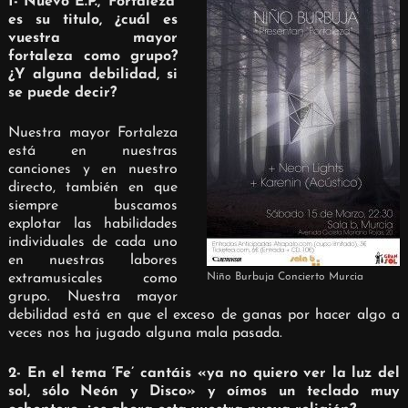
1- Nuevo E.P., ‘Fortaleza’
es su titulo, ¿cuál es
vuestra mayor
fortaleza como grupo?
¿Y alguna debilidad, si
se puede decir?
Nuestra mayor Fortaleza
está en nuestras
canciones y en nuestro
directo, también en que
siempre buscamos
explotar las habilidades
individuales de cada uno
en nuestras labores
extramusicales como
Niño Burbuja Concierto Murcia
grupo. Nuestra mayor
debilidad está en que el exceso de ganas por hacer algo a
veces nos ha jugado alguna mala pasada.
2- En el tema ‘Fe’ cantáis «ya no quiero ver la luz del
sol, sólo Neón y Disco» y oímos un teclado muy