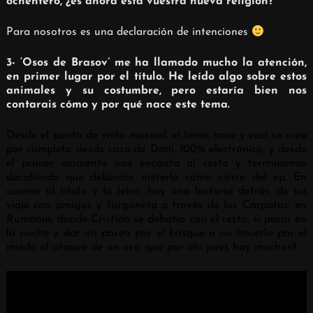
ochentero, ¿es ahora esta vuestra nueva religión?
Para nosotros es una declaración de intenciones
3- ‘Osos de Brasov’ me ha llamado mucho la atención,
en primer lugar por el título. He leído algo sobre estos
animales y su costumbre, pero estaría bien nos
contarais cómo y por qué nace este tema.
Desde el punto de vista musical, el tema nace y casi se crea
por completo desde casa de Dani, 100% electrónico, y desde
el primer momento nos encanta al resto y terminamos
decidiendo que debemos meterlo como cierre del ep. En
cuanto al título y la letra, hay una historia detrás, de un
viaje con amigos y furgoneta a través de los Cárpatos, en
Rumanía, donde Cristian se debatía con el resto, si parar en
la noche y dar un paseo por el bosque o no hacerlo por el
miedo al ataque de un oso, que por ahí pues hay muchos!!