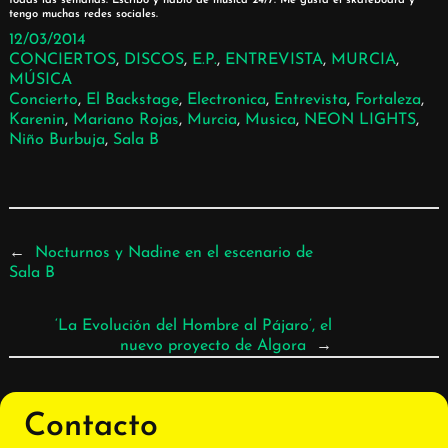
todas las semanas. Escribo y hablo de música 24/7. Me gusta el skateboard y
tengo muchas redes sociales.
12/03/2014
CONCIERTOS
, 
DISCOS
, 
E.P.
, 
ENTREVISTA
, 
MURCIA
, 
MÚSICA
Concierto
, 
El Backstage
, 
Electronica
, 
Entrevista
, 
Fortaleza
, 
Karenin
, 
Mariano Rojas
, 
Murcia
, 
Musica
, 
NEON LIGHTS
, 
Niño Burbuja
, 
Sala B
←
Nocturnos y Nadine en el escenario de
Sala B
‘La Evolución del Hombre al Pájaro’, el
nuevo proyecto de Algora
→
Contacto