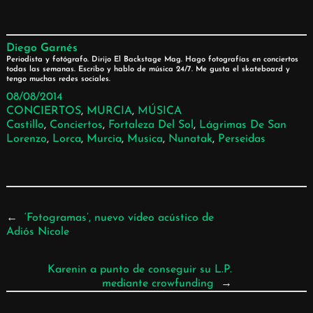
Diego Garnés
Periodista y fotógrafo. Dirijo El Backstage Mag. Hago fotografías en conciertos
todas las semanas. Escribo y hablo de música 24/7. Me gusta el skateboard y
tengo muchas redes sociales.
08/08/2014
CONCIERTOS
, 
MURCIA
, 
MÚSICA
Castillo
, 
Conciertos
, 
Fortaleza Del Sol
, 
Lágrimas De San
Lorenzo
, 
Lorca
, 
Murcia
, 
Musica
, 
Nunatak
, 
Perseidas
←
‘Fotogramas’, nuevo vídeo acústico de
Adiós Nicole
Karenin a punto de conseguir su L.P.
mediante crowfunding
→