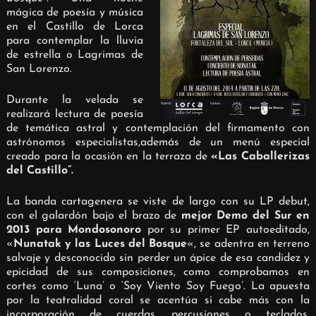
mágica de poesía y música
en el Castillo de Lorca
para contemplar la lluvia
de estrella o Lagrimas de
San Lorenzo.
Durante la velada se
realizará lectura de poesía
de temática astral y contemplación del firmamento con
astrónomos especialistas,
además de un menú especial
creado para la ocasión en la terraza de
«Las Caballerizas
del Castillo”.
La banda cartagenera se viste de largo con su LP debut,
con el galardón bajo el brazo de
mejor Demo del Sur en
2013 para Mondosonoro
por su primer EP autoeditado,
«
Nunatak y las Luces del Bosque
«, se adentra en terreno
salvaje y desconocido sin perder un ápice de esa candidez y
epicidad de sus composiciones, como comprobamos en
cortes como ‘Luna’ o ‘Soy Viento Soy Fuego’. La apuesta
por la teatralidad coral se acentúa si cabe más con la
incorporación de cuerdas, percusiones o teclados,