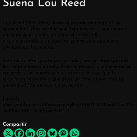
Suena Lou Reed
Lou Reed (1942-2013) murió el pasado domingo 27 de
septiembre. Una pérdida que deja tras de sí una manera
única de vivir la vida, un amor al rock’n roll
inconmensurable y un carácter poderoso y que nunca
olvidaremos fácilmente.
Esto no es otro repaso por su vida y por su obra (puedes
leer unos cuantos y todos dicen lo mismo), simplemente un
recuerdo y un homenaje a su carrera. Te dejo que lo
escuches y te ánimo a que dejes un comentario para la
posteridad. Su música nunca morirá.
[spotify
id=»spotify:user:sk8heaven:playlist:7MWADu0NmbPLuzY2c
width=»300″ height=»380″ /]
Compartir