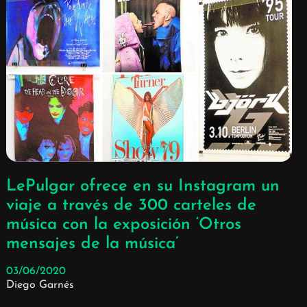
LePulgar ofrece en su Instagram un
viaje a través de 300 carteles de
música con la exposición ‘Otros
mensajes de la música’
03/06/2020
Diego Garnés