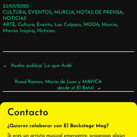
25/05/2020
CULTURA
, 
EVENTOS
, 
MURCIA
, 
NOTAS DE PRENSA
, 
NOTICIAS
ARTE
, 
Cultura
, 
Evento
, 
Las Culpass
, 
MODA
, 
Murcia
, 
Murcia Inspira
, 
Noticias
←
Ayoho publica ‘Lo que Arde’
Road Ramos, María de Juan y MAVICA
desde el El Batel
→
Contacto
¿Quieres colaborar con El Backstage Mag?
Si eres un artista musical emergente, organizas algún