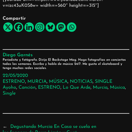
v=izc43uK0S8w» width=»560″ height=»315″]
Compartir
Diego Garnés
Periodista y fotógrafo. Dirijo El Backstage Mag. Hago fotografías en conciertos
todas las semanas. Escribo y hablo de música 24/7. Me gusta el skateboard y
tengo muchas redes sociales.
22/05/2020
ESTRENO
, 
MURCIA
, 
MÚSICA
, 
NOTICIAS
, 
SINGLE
Ayoho
, 
Canción
, 
ESTRENO
, 
Lo Que Arde
, 
Murcia
, 
Música
, 
Single
←
Degustando Murcia En Casa se cuela en