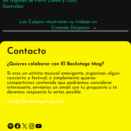
los fogones de Perro Limón y Cucü
Gastrobar
Las Culpass mostrarán su trabajo en
Creando Despacio
→
Contacto
¿Quieres colaborar con El Backstage Mag?
Si eres un artista musical emergente, organizas algún
concierto o festival, o simplemente quieres
compartirnos contenido que podríamos considerar
interesante, envíanos un email con tu propuesta y te
daremos respuesta lo antes posible.
info@elbackstagemag.com
Spotify
Facebook
X
Instagram
YouTube