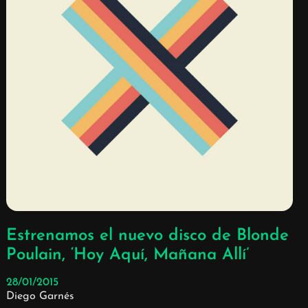
Estrenamos el nuevo disco de Blonde
Poulain, ‘Hoy Aquí, Mañana Allí’
28/01/2015
Diego Garnés