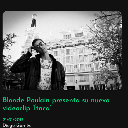
Blonde Poulain presenta su nuevo
videoclip ‘Ítaca’
21/01/2015
Diego Garnés