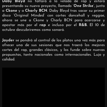
Daby Bleyd
no faltará a la velada de rap y estará
presentando su nuevo proyecto, llamado ‘
One Strike
‘, junto
a
Ckone
y a
Charly BCN
. Daby Bleyd tras sacar su primer
disco ‘Original Minded’ con cortes dancehall y reggae,
ahora se une a Ckone y Charly BCN para acercarse y
apostar más por el
rap
e incluso por el
R&B.
El 10 de
octubre descubriremos
como sonará.
Jayder
se pondrá al control de los platos una vez más para
ofrecer una de sus sesiones que nos traerá los mejores
cortes del rap, grandes clásicos, y los funde sobre nuevas
propuestas, tanto nacionales como internacionales. Lujo y
calidad.