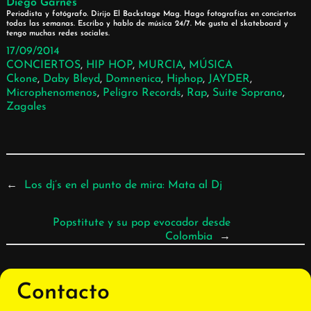
Diego Garnés
Periodista y fotógrafo. Dirijo El Backstage Mag. Hago fotografías en conciertos
todas las semanas. Escribo y hablo de música 24/7. Me gusta el skateboard y
tengo muchas redes sociales.
17/09/2014
CONCIERTOS
, 
HIP HOP
, 
MURCIA
, 
MÚSICA
Ckone
, 
Daby Bleyd
, 
Domnenica
, 
Hiphop
, 
JAYDER
, 
Microphenomenos
, 
Peligro Records
, 
Rap
, 
Suite Soprano
, 
Zagales
←
Los dj’s en el punto de mira: Mata al Dj
Popstitute y su pop evocador desde
Colombia
→
Contacto