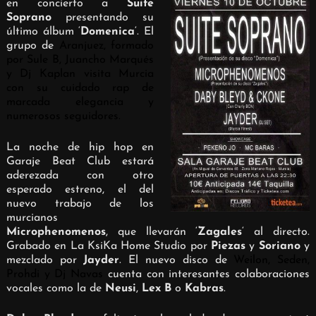
en concierto a
Suite
Soprano
presentando su
último álbum ‘
Domenica
‘. El
grupo de
Aranjuez, formado
por Sule B, Juancho Marqués
y Dj Kaplan visita Murcia
con su cuidado rap de
marcada elegancia y
numerosos seguidores.
La noche de hip hop en
Garaje Beat Club estará
aderezada con otro
esperado estreno, el del
nuevo trabajo de los
murcianos
Microphenomenos
, que llevarán ‘
Zagales
‘ al directo.
Grabado en La KsiKa Home Studio por
Piezas
y
Soriano
y
mezclado por
Jayder
. El nuevo disco de
Weilon, Seden,
Prohdi y Dj Navas
cuenta con interesantes colaboraciones
vocales como la de
Neusi
,
Lex B
o
Kabras
.