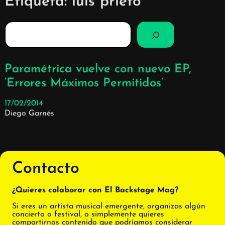
Etiqueta:
luis prieto
B
u
s
c
Paramétrica vuelve con nuevo EP,
a
‘Errores Máximos Permitidos’
r
17/02/2014
Diego Garnés
Contacto
¿Quieres colaborar con El Backstage Mag?
Si eres un artista musical emergente, organizas algún
concierto o festival, o simplemente quieres
compartirnos contenido que podríamos considerar