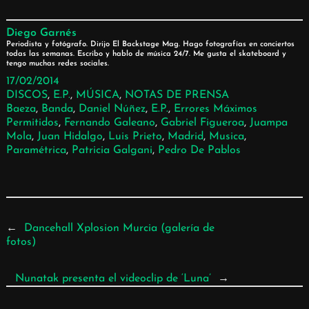
Diego Garnés
Periodista y fotógrafo. Dirijo El Backstage Mag. Hago fotografías en conciertos
todas las semanas. Escribo y hablo de música 24/7. Me gusta el skateboard y
tengo muchas redes sociales.
17/02/2014
DISCOS
, 
E.P.
, 
MÚSICA
, 
NOTAS DE PRENSA
Baeza
, 
Banda
, 
Daniel Núñez
, 
E.p.
, 
Errores Máximos
Permitidos
, 
Fernando Galeano
, 
Gabriel Figueroa
, 
Juampa
Mola
, 
Juan Hidalgo
, 
Luis Prieto
, 
Madrid
, 
Musica
, 
Paramétrica
, 
Patricia Galgani
, 
Pedro De Pablos
←
Dancehall Xplosion Murcia (galería de
fotos)
Nunatak presenta el videoclip de ‘Luna’
→