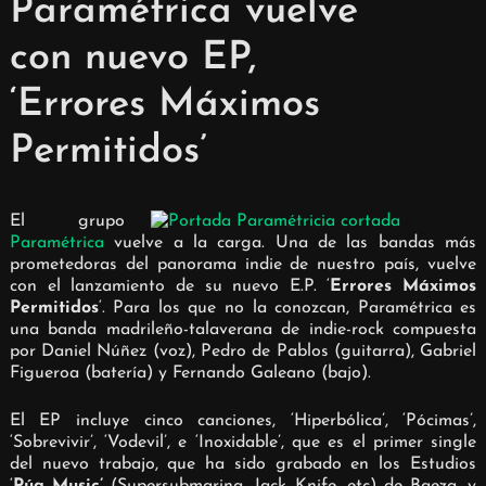
Paramétrica vuelve
con nuevo EP,
‘Errores Máximos
Permitidos’
El grupo
Paramétrica
vuelve a la carga. Una de las bandas más
prometedoras del panorama indie de nuestro país, vuelve
con el lanzamiento de su nuevo E.P. ‘
Errores Máximos
Permitidos
‘. Para los que no la conozcan, Paramétrica es
una banda madrileño-talaverana de indie-rock compuesta
por Daniel Núñez (voz), Pedro de Pablos (guitarra), Gabriel
Figueroa (batería) y Fernando Galeano (bajo).
El EP incluye cinco canciones, ‘Hiperbólica’, ‘Pócimas’,
‘Sobrevivir’, ‘Vodevil’, e ‘Inoxidable’, que es el primer single
del nuevo trabajo, que ha sido grabado en los Estudios
‘
Púa Music’
(Supersubmarina, Jack Knife, etc) de Baeza, y