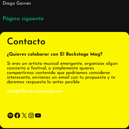
Diego Garnés
Página siguiente
Contacto
¿Quieres colaborar con El Backstage Mag?
Si eres un artista musical emergente, organizas algún
concierto o festival, o simplemente quieres
compartirnos contenido que podríamos considerar
interesante, envíanos un email con tu propuesta y te
daremos respuesta lo antes posible.
info@elbackstagemag.com
Spotify
Facebook
X
Instagram
YouTube