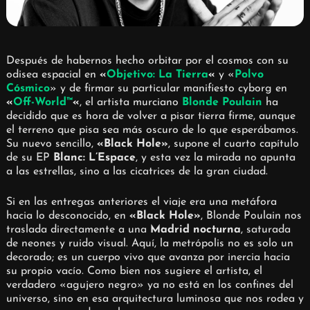
Después de habernos hecho orbitar por el cosmos con su
odisea espacial en
«
Objetivo: La Tierra
«
y «
Polvo
Cósmico
» y de firmar su particular manifiesto cyborg en
«
Off-World™
«
, el artista murciano
Blonde Poulain
ha
decidido que es hora de volver a pisar tierra firme, aunque
el terreno que pisa sea más oscuro de lo que esperábamos.
Su nuevo sencillo,
«Black Hole»
, supone el cuarto capítulo
de su EP
Blanc: L’Espace
, y esta vez la mirada no apunta
a las estrellas, sino a las cicatrices de la gran ciudad.
Si en las entregas anteriores el viaje era una metáfora
hacia lo desconocido, en
«Black Hole»
, Blonde Poulain nos
traslada directamente a una
Madrid nocturna
, saturada
de neones y ruido visual. Aquí, la metrópolis no es solo un
decorado; es un cuerpo vivo que avanza por inercia hacia
su propio vacío. Como bien nos sugiere el artista, el
verdadero «agujero negro» ya no está en los confines del
universo, sino en esa arquitectura luminosa que nos rodea y