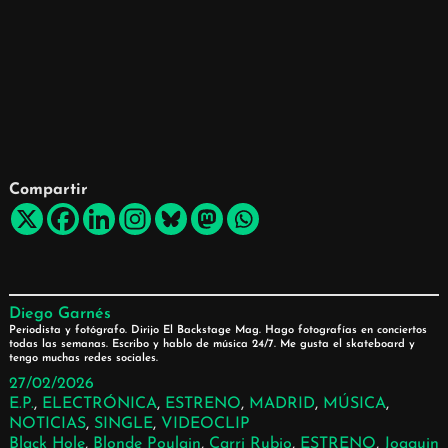
Compartir
Diego Garnés
Periodista y fotógrafo. Dirijo El Backstage Mag. Hago fotografías en conciertos
todas las semanas. Escribo y hablo de música 24/7. Me gusta el skateboard y
tengo muchas redes sociales.
27/02/2026
E.P.
, 
ELECTRÓNICA
, 
ESTRENO
, 
MADRID
, 
MÚSICA
, 
NOTICIAS
, 
SINGLE
, 
VIDEOCLIP
Black Hole
, 
Blonde Poulain
, 
Carri Rubio
, 
ESTRENO
, 
Joaquin