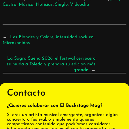
Castro
, 
Música
, 
Noticias
, 
Single
, 
Videoclip
←
Les Blondes y Calare, intensidad rock en
Microsonidos
La Sagra Suena 2026: el festival cervecero
se muda a Toledo y prepara su edición más
grande
→
Contacto
¿Quieres colaborar con El Backstage Mag?
Si eres un artista musical emergente, organizas algún
concierto o festival, o simplemente quieres
compartirnos contenido que podríamos considerar
interesante, envíanos un email con tu propuesta y te