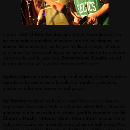
Luego llegó
«Libro Gordo»
que según Escandaloso, era
un homenaje a aquellos años noventa de las chapas, los
master del universo y las largas tardes de juego. Otro de
mis temas favoritos del disco, porque me siento totalmente
identificado con lo que dice.
Escandaloso Xpósito
es del
mismo año que yo, y ya los treinta están cerca.
Carlos López
se tomo un respiro al acabar el tema y quiso
agradecer la asistencia a la sala y al público y de paso,
presentar a los componentes del grupo.
Mc Stormy
también se lució al microfono con su acento
inglés más fino, sobre todo en el tema
«Get Set!»
, menudo
máquina, y que velocidad de rapeo (podría competir con
El
Chojin
o
Nach
).
«Money Don’t Mean Shit»
dejaba ver el
lado más oscuro de la banda, musicalmente hablando. Más