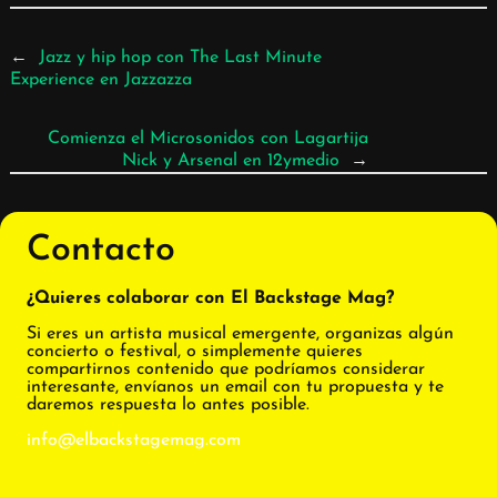
←
Jazz y hip hop con The Last Minute
Experience en Jazzazza
Comienza el Microsonidos con Lagartija
Nick y Arsenal en 12ymedio
→
Contacto
¿Quieres colaborar con El Backstage Mag?
Si eres un artista musical emergente, organizas algún
concierto o festival, o simplemente quieres
compartirnos contenido que podríamos considerar
interesante, envíanos un email con tu propuesta y te
daremos respuesta lo antes posible.
info@elbackstagemag.com