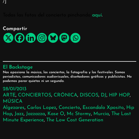
/]
Todas las fotos del concierto pinchando
aquí
.
Compartir
El Backstage
Nos apasiona la música, los conciertos, la fotografía y los festivales. Somos
periodistas, comunicadores audiovisuales, diseñadores gráficos y publicistas. No
podemos parar quietos ni un segundo.
28/01/2013
ARTE
, 
CONCIERTOS
, 
CRÓNICA
, 
DISCOS
, 
DJ
, 
HIP HOP
, 
MÚSICA
Algezares
, 
Carlos Lopez
, 
Concierto
, 
Escandalo Xposito
, 
Hip
Hop
, 
Jazz
, 
Jazzazza
, 
Kase O
, 
Mc Stormy
, 
Murcia
, 
The Last
Minute Experience
, 
The Low Cost Generation