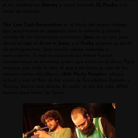
el Mc londinense
Stormy
y como invitado
Dj Panko
a la
mesa de mezclas.
The Low Cost Generation
es el título del nuevo trabajo
que presentaron en Jazzazza ante la atónita y atenta
mirada de los numerosos asistentes.
Jazz
en su raiz, pero
donde el
rap
, el
drum n’ bass
, y el
funky
quieren su parte
de protagonismo. Una mezcla cálida, redonda, y
contundente. Si mal no recuerdo los temas fueron
sucediéndose en el mismo orden que están en el disco. Para
empezar por todo lo alto, el que a mi juicio es uno de los
mejores cortes del álbum,
«24h Party People»
, alegre,
actual, y con el flow de las voces de Escadaloso Xpósito y
Stormy, bueno una delicia. El cuello se me iba solo, difícil
asunto para hacer las fotos.