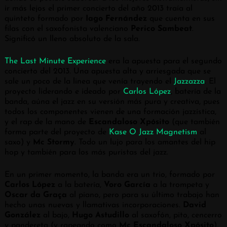
ir más lejos el primer concierto del año 2013 traía al
quinteto formado por
Iago Fernández
que cuenta en sus
filas con el saxofonista valenciano
Perico Sambeat
.
Significó un lleno absoluto de la sala.
The Last Minute Experience
era la apuesta para el segundo
concierto del 2013. Una apuesta alta y arriesgada que se
sale un poco de la linea que venía trayendo el
Jazzazza
. El
proyecto liderando e ideado por
Carlos López
, batería de la
banda, aúna el jazz en su versión más pura y creativa, pues
todos los componentes vienen de una formación jazzística,
y el rap de la mano de
Escandaloso Xpósito
(que también
forma parte del proyecto de
Kase O Jazz Magnetism
al
saxo) y
Mc Stormy
. Todo un lujo para los amantes del hip
hop y también para los más puristas del jazz.
En un primer momento, la banda era un trio, formado por
Carlos López
a la batería,
Voro García
a la trompeta y
Oscar da Graça
al piano, pero para su último trabajo han
hecho unas nuevas y llamativas incorporaciones.
David
González
al bajo,
Hugo Astudillo
al saxofón, pito, cencerro
y pandereta (y rapeando como
Mc Escandaloso Xpósito
),