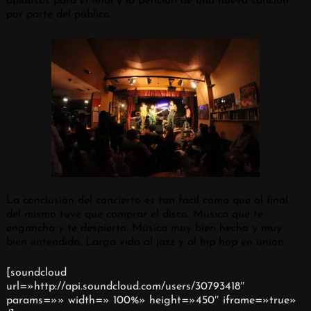
aplausos para el final y la petición de una nueva canción
por parte del público.
La conclusión del concierto es tan fácil como que al final
del mismo tuve que comprar el disco. Música que te
engancha y te despierta. Música muy bien hecha y muy
bien entendida. Larga vida al jazz y al hip hop en unión.
[soundcloud
url=»http://api.soundcloud.com/users/30793418″
params=»» width=» 100%» height=»450″ iframe=»true»