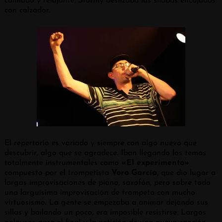
calmado y relajante, Stormy deslizaba las sílabas encajadas
con calzador.
El repertorio es variado y siempre con algo nuevo que
descubrir, algo que se agradece. Iban llegando los temas
totalmente instrumentales como
«El experimento»
compuesto por el trompetista
Voro García
, que dio lugar a
largas improvisaciones de piano, saxofón, pero sobre todo
una larguísima improvisación de trompeta con mucho
virtuosismo. La gente se empezaba a animar dejando sus
sillas y bailando un poco, era imposible resistirse. Largos