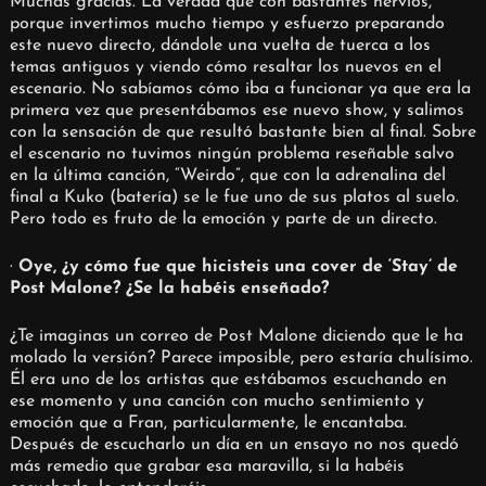
Muchas gracias. La verdad que con bastantes nervios,
porque invertimos mucho tiempo y esfuerzo preparando
este nuevo directo, dándole una vuelta de tuerca a los
temas antiguos y viendo cómo resaltar los nuevos en el
escenario. No sabíamos cómo iba a funcionar ya que era la
primera vez que presentábamos ese nuevo show, y salimos
con la sensación de que resultó bastante bien al final. Sobre
el escenario no tuvimos ningún problema reseñable salvo
en la última canción, “Weirdo”, que con la adrenalina del
final a Kuko (batería) se le fue uno de sus platos al suelo.
Pero todo es fruto de la emoción y parte de un directo.
·
Oye, ¿y cómo fue que hicisteis una cover de ‘Stay’ de
Post Malone? ¿Se la habéis enseñado?
¿Te imaginas un correo de Post Malone diciendo que le ha
molado la versión? Parece imposible, pero estaría chulísimo.
Él era uno de los artistas que estábamos escuchando en
ese momento y una canción con mucho sentimiento y
emoción que a Fran, particularmente, le encantaba.
Después de escucharlo un día en un ensayo no nos quedó
más remedio que grabar esa maravilla, si la habéis