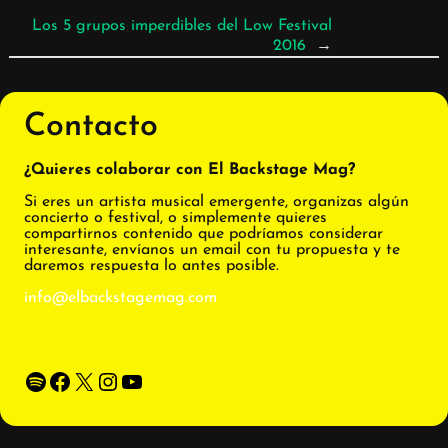
Los 5 grupos imperdibles del Low Festival
2016
→
Contacto
¿Quieres colaborar con El Backstage Mag?
Si eres un artista musical emergente, organizas algún
concierto o festival, o simplemente quieres
compartirnos contenido que podríamos considerar
interesante, envíanos un email con tu propuesta y te
daremos respuesta lo antes posible.
info@elbackstagemag.com
Spotify
Facebook
X
Instagram
YouTube