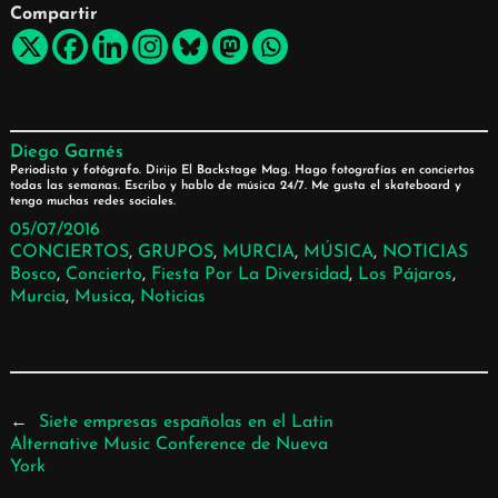
Compartir
Diego Garnés
Periodista y fotógrafo. Dirijo El Backstage Mag. Hago fotografías en conciertos
todas las semanas. Escribo y hablo de música 24/7. Me gusta el skateboard y
tengo muchas redes sociales.
05/07/2016
CONCIERTOS
, 
GRUPOS
, 
MURCIA
, 
MÚSICA
, 
NOTICIAS
Bosco
, 
Concierto
, 
Fiesta Por La Diversidad
, 
Los Pájaros
, 
Murcia
, 
Musica
, 
Noticias
←
Siete empresas españolas en el Latin
Alternative Music Conference de Nueva
York