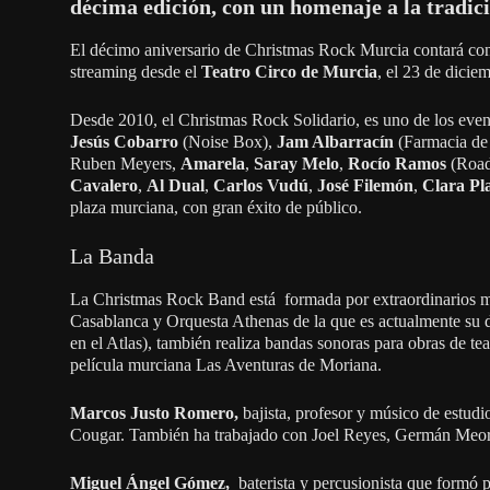
décima edición, con un homenaje a la tradic
El décimo aniversario de Christmas Rock Murcia contará con
streaming desde el
Teatro Circo de Murcia
, el 23 de dicie
Desde 2010, el Christmas Rock Solidario, es uno de los event
Jesús Cobarro
(Noise Box),
Jam Albarracín
(Farmacia de
Ruben Meyers,
Amarela
,
Saray Melo
,
Rocío Ramos
(Road
Cavalero
,
Al Dual
,
Carlos Vudú
,
José Filemón
,
Clara Pl
plaza murciana, con gran éxito de público.
La Banda
La Christmas Rock Band está formada por extraordinarios 
Casablanca y Orquesta Athenas de la que es actualmente su 
en el Atlas), también realiza bandas sonoras para obras de t
película murciana Las Aventuras de Moriana.
Marcos Justo Romero,
bajista,
profesor y músico de estudi
Cougar. También ha trabajado con Joel Reyes, Germán Meo
Miguel Ángel Gómez,
baterista y percusionista que formó 