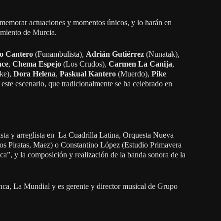
ememorar actuaciones y momentos únicos, y lo harán en
miento de Murcia.
o Cantero
(Funambulista),
Adrián Gutiérrez
(Nunatak),
nce
,
Chema Espejo
(Los Crudos),
Carmen La Canija
,
ke),
Dora Helena
,
Paskual Kantero
(Muerdo),
Pike
ste escenario, que tradicionalmente se ha celebrado en
tista y arreglista en La Cuadrilla Latina, Orquesta Nueva
Los Piratas, Maez) o Constantino López (Estudio Primavera
ca”, y la composición y realización de la banda sonora de la
nca, La Mundial y es gerente y director musical de Grupo