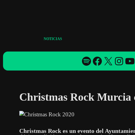
Skip
to
content
NOTICIAS
Spotify
Facebook
X
YouTube
YouTube
Christmas Rock Murcia 
Christmas Rock es un evento del Ayuntamien