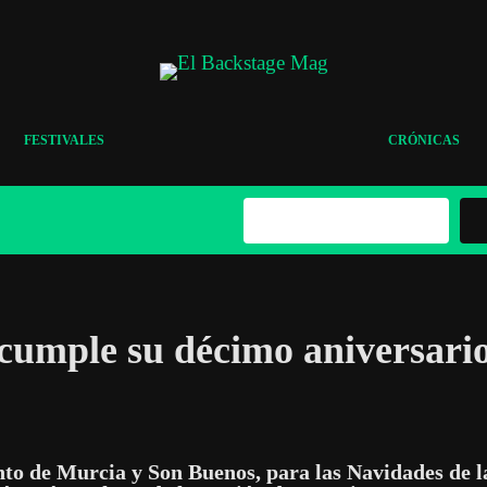
FESTIVALES
CRÓNICAS
B
u
s
c
a
r
cumple su décimo aniversari
to de Murcia y Son Buenos, para las Navidades de la