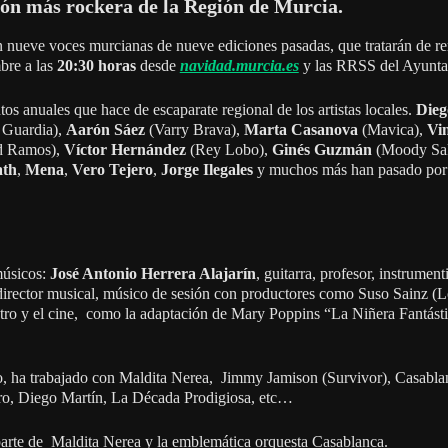
ión más rockera de la Región de Murcia.
 nueve voces murcianas de nueve ediciones pasadas, que tratarán de r
mbre a las
20:30 horas
desde
navidad.murcia.es
y las RRSS del Ayunta
os anuales que hace de escaparate regional de los artistas locales.
Dieg
 Guardia),
Aarón Sáez
(Varry Brava),
Marta Casanova
(Mavica),
Vi
 Ramos),
Víctor Hernández
(Rey Lobo),
Ginés Guzmán
(Moody Sa
ath
,
Mena
,
Vero Tejero
,
Jorge Ilegales
y muchos más han pasado por e
músicos:
José Antonio Herrera Alajarín
, guitarra, profesor, instrumen
director musical, músico de sesión con productores como Suso Sainz (
eatro y el cine, como la adaptación de Mary Poppins “La Niñera Fantásti
o, ha trabajado con Maldita Nerea, Jimmy Jamison (Survivor), Casabla
ro, Diego Martín, La Década Prodigiosa, etc…
parte de Maldita Nerea y la emblemática orquesta Casablanca.