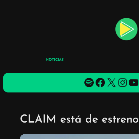
Skip
to
content
NOTICIAS
Spotify
Facebook
X
YouTube
YouTube
CLAIM está de estreno