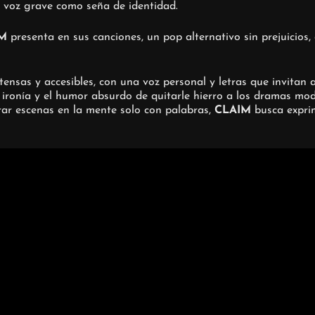
n voz grave como seña de identidad.
IM
presenta en sus canciones, un pop alternativo sin prejuicios,
ensas y accesibles, con una voz personal y letras que invitan 
la ironía y el humor absurdo de quitarle hierro a los dramas mo
erar escenas en la mente solo con palabras,
CLAIM
busca exprim