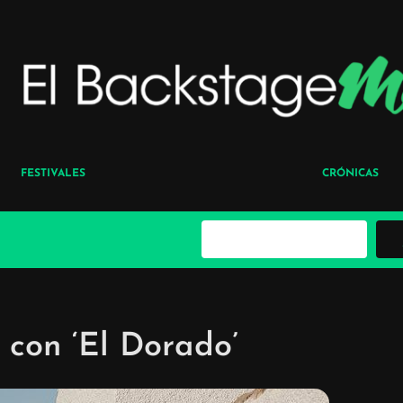
FESTIVALES
CRÓNICAS
B
u
s
c
a
r
 con ‘El Dorado’