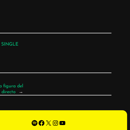
 
SINGLE
 figura del
 directo
→
Spotify
Facebook
X
Instagram
YouTube