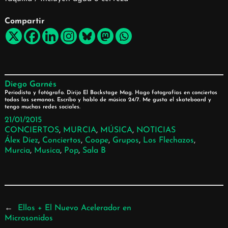
Compartir
Diego Garnés
Periodista y fotógrafo. Dirijo El Backstage Mag. Hago fotografías en conciertos
todas las semanas. Escribo y hablo de música 24/7. Me gusta el skateboard y
tengo muchas redes sociales.
21/01/2015
CONCIERTOS
, 
MURCIA
, 
MÚSICA
, 
NOTICIAS
Álex Díez
, 
Conciertos
, 
Coope
, 
Grupos
, 
Los Flechazos
, 
Murcia
, 
Musica
, 
Pop
, 
Sala B
←
Ellos + El Nuevo Acelerador en
Microsonidos