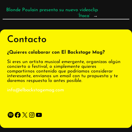
Blonde Poulain presenta su nuevo videoclip
‘Ítaca’
→
Contacto
¿Quieres colaborar con El Backstage Mag?
Si eres un artista musical emergente, organizas algún
concierto o festival, o simplemente quieres
compartirnos contenido que podríamos considerar
interesante, envíanos un email con tu propuesta y te
daremos respuesta lo antes posible.
info@elbackstagemag.com
Spotify
Facebook
X
Instagram
YouTube