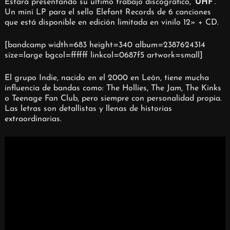
Estará presentando su último trabajo discográfico, ‘
UHF
‘.
Un mini LP para el sello Elefant Records de 6 canciones
que está disponible en edición limitada en vinilo 12» + CD.
[bandcamp width=683 height=340 album=2387624314
size=large bgcol=ffffff linkcol=0687f5 artwork=small]
El grupo Indie, nacido en el 2000 en León, tiene mucha
influencia de bandas como: The Hollies, The Jam, The Kinks
o Teenage Fan Club, pero siempre con personalidad propia.
Las letras son detallistas y llenas de historias
extraordinarias.