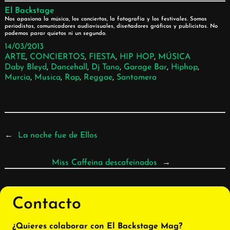
El Backstage
Nos apasiona la música, los conciertos, la fotografía y los festivales. Somos
periodistas, comunicadores audiovisuales, diseñadores gráficos y publicistas. No
podemos parar quietos ni un segundo.
14/03/2013
ARTE
, 
CONCIERTOS
, 
FIESTA
, 
HIP HOP
, 
MÚSICA
Daby Bleyd
, 
Dancehall
, 
Dj Tano
, 
Garage Bar
, 
Hiphop
, 
Murcia
, 
Musica
, 
Rap
, 
Reggae
, 
Santomera
←
La noche fue de Ellos
Miss Caffeina descafeinados
→
Contacto
¿Quieres colaborar con El Backstage Mag?