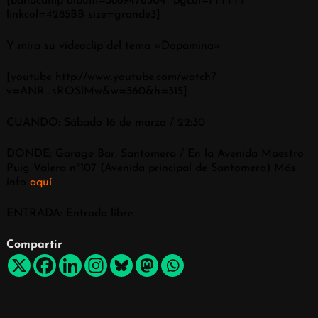
[bandcamp album=3889476304 bgcol=FFFFFF
linkcol=4285BB size=grande3]
Y mira su videoclip del tema «Dopamina»
[youtube http://www.youtube.com/watch?
v=ANR_sROSlMw&w=560&h=315]
CUANDO: Sábado 16 de marzo / 22:30
DONDE: Garage Bar, Santomera / En la Avenida Maestro
Puig Valera nª107 (Avenida principal de Santomera) Más
info
aquí
.
ENTRADA: Entrada libre.
Compartir