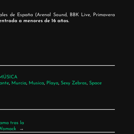
vales de España (Arenal Sound, BBK Live, Primavera
 entrada a menores de 16 años.
MÚSICA
ante
, 
Murcia
, 
Musica
, 
Playa
, 
Sexy Zebras
, 
Space
ama tras la
 Womack
→