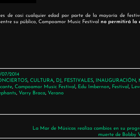
res de casi cualquier edad por parte de la mayoría de festi
 entre su público, Campoamor Music Festival
no permitirá la
/07/2014
ONCIERTOS
, 
CULTURA
, 
DJ
, 
FESTIVALES
, 
INAUGURACIÓN
, 
icante
, 
Campoamor Music Festival
, 
Edu Imbernon
, 
Festival
, 
Lev
ephants
, 
Varry Braca
, 
Verano
La Mar de Músicas realiza cambios en su progr
muerte de Bobby