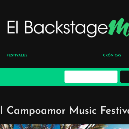
FESTIVALES
CRÓNICAS
B
u
s
c
a
r
l Campoamor Music Festiv