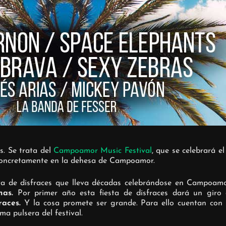
s. Se trata del
Campoamor Music Festival
, que se celebrará e
 concretamente en la dehesa de Campoamor.
a de disfraces que lleva décadas celebrándose en Campoamo
nas.
Por primer año esta fiesta de disfraces dará un giro
fraces.
Y la cosa promete ser grande. Para ello cuentan con 
ma pulsera del festival.