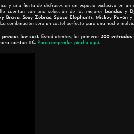
ca y una fiesta de disfraces en un espacio exclusivo en un re
ello cuentan con una selección de las mejores
bandas
y
D
ry Brava
,
Sexy Zebras
,
Space Elephants
,
Mickey Pavón
y
La combinación será un cóctel perfecto para una noche inolvid
s
precios low cost.
Estad atentos, las primeras
300 entradas 
hora cuestan 11€.
Para comprarlas pincha aquí.