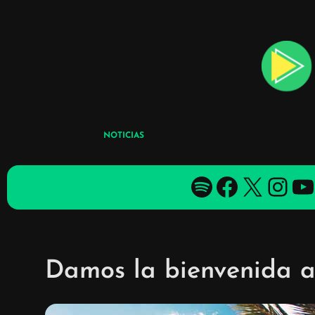
Skip
to
content
NOTICIAS
Spotify
Facebook
X
YouTube
YouTube
Damos la bienvenida a