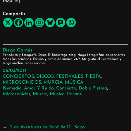
taquilla)
Compartir
Diego Garnés
Periodista y fotógrafo. Dirijo El Backstage Mag. Hago fotografías en conciertos
todas las semanas. Escribo y hablo de música 24/7. Me gusta el skateboard y
tengo muchas redes sociales.
06/03/2014
CONCIERTOS
, 
DISCOS
, 
FESTIVALES
, 
FIESTA
, 
MICROSONIDOS
, 
MURCIA
, 
MÚSICA
12ymedio
, 
Amor Y Ruido
, 
Concierto
, 
Doble Pletina
, 
Microsonidos
, 
Murcia
, 
Musica
, 
Parade
←
‘Las Aventuras de Sam’ de Dr. Sapo