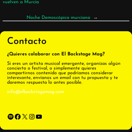
vuelven a Murcia
Noche Demoscópica murciana
→
Contacto
¿Quieres colaborar con El Backstage Mag?
Si eres un artista musical emergente, organizas algún
concierto o festival, o simplemente quieres
compartirnos contenido que podríamos considerar
interesante, envíanos un email con tu propuesta y te
daremos respuesta lo antes posible.
info@elbackstagemag.com
Spotify
Facebook
X
Instagram
YouTube