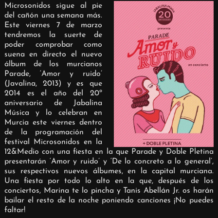
Microsonidos sigue al pie
del cañón una semana más.
Este viernes 7 de marzo
tendremos la suerte de
poder comprobar como
suena en directo el nuevo
álbum de los murcianos
Parade, ‘Amor y ruido’
(Javalina, 2013) y es que
2014 es el año del 20º
aniversario de Jabalina
Música y lo celebran en
Murcia este viernes dentro
de la programación del
festival Microsonidos en la
12&Medio con una fiesta en la que Parade y Doble Pletina
presentarán ‘Amor y ruido’ y ‘De lo concreto a lo general’,
sus respectivos nuevos álbumes, en la capital murciana.
Una fiesta por todo lo alto en la que, después de los
conciertos, Marina te lo pincha y Tanis Abellán Jr. os harán
bailar el resto de la noche poniendo canciones ¡No puedes
faltar!