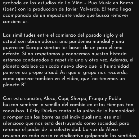
grabado en los estudios de La Viña – Pua Music en Baeza
(Jaén) con la producción de Javier Valverde. El tema llega
acompañado de un impactante vídeo que busca remover
conciencias.
Las similitudes entre el comienzo del pasado siglo y el
actual son abrumadoras: una pandemia mundial y una
guerra en Europa sientan las bases de un paralelismo
nefasto. Si no respetamos y conocemos nuestra historia
estamos condenados a repetirla una y otra vez. Además, el
planeta adolece con cada nuevo clavo que la humanidad
pone en su propio ataúd. Así que el grupo nos recuerda,
como aparece también en el video, que “no tenemos un
planeta B”.
Con esta canción, Aleco, Capi, Sherpa, Franja y Pablo
buscan sembrar la semilla del cambio en estos tiempos tan
convulsos. Lücky Dückes canta a la unión de la humanidad;
a romper con las barreras del individualismo, ese mal
silencioso que nos está destruyendo como sociedad, para
retomar el poder de la colectividad. La voz de Aleco
resuena en cada verso reivindicativo golpeando los sentidos