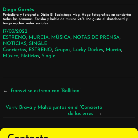
Diego Garnés
Periodista y fotógrafo. Dirijo El Backstage Mag. Hago fotografías en conciertos
todas las semanas. Escribo y hablo de música 24/7. Me gusta el skateboard y
tengo muchas redes sociales.
17/03/2022
ESTRENO
, 
MURCIA
, 
MÚSICA
, 
NOTAS DE PRENSA
, 
NOTICIAS
, 
SINGLE
Conciertos
, 
ESTRENO
, 
Grupos
, 
Lücky Dückes
, 
Murcia
, 
Música
, 
Noticias
, 
Single
←
franvvi se estrena con ‘Bollikao’
Varry Brava y Malva juntos en el ‘Concierto
de las erres’
→