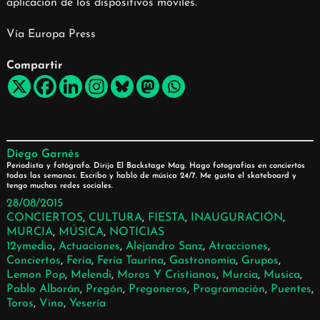
aplicación de los dispositivos móviles.
Vía Europa Press
Compartir
Diego Garnés
Periodista y fotógrafo. Dirijo El Backstage Mag. Hago fotografías en conciertos
todas las semanas. Escribo y hablo de música 24/7. Me gusta el skateboard y
tengo muchas redes sociales.
28/08/2015
CONCIERTOS
, 
CULTURA
, 
FIESTA
, 
INAUGURACIÓN
, 
MURCIA
, 
MÚSICA
, 
NOTICIAS
12ymedio
, 
Actuaciones
, 
Alejandro Sanz
, 
Atracciones
, 
Conciertos
, 
Feria
, 
Feria Taurina
, 
Gastronomía
, 
Grupos
, 
Lemon Pop
, 
Melendi
, 
Moros Y Cristianos
, 
Murcia
, 
Musica
, 
Pablo Alborán
, 
Pregón
, 
Pregoneros
, 
Programación
, 
Puentes
, 
Toros
, 
Vino
, 
Yesería