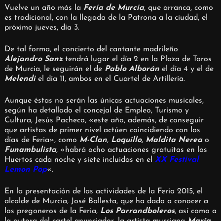
Vuelve un año más la
Feria de Murcia
, que arranca, como
es tradicional, con la llegada de la Patrona a la ciudad, el
próximo jueves, día 3.
De tal forma, el concierto del cantante madrileño
Alejandro Sanz
tendrá lugar el día 2 en la Plaza de Toros
de Murcia, le seguirán el de
Pablo Alborán
el día 4 y el de
Melendi
el día 11, ambos en el Cuartel de Artillería.
Aunque éstas no serán las únicas actuaciones musicales,
según ha detallado el concejal de Empleo, Turismo y
Cultura, Jesús Pacheco, «este año, además, de conseguir
que artistas de primer nivel actúen coincidiendo con los
días de Feria», como
M-Clan
,
Loquillo, Maldita Nerea
o
Funambulista
, «habrá ocho actuaciones gratuitas en los
Huertos cada noche y siete incluidas en el
XX Festival
Lemon Pop
«.
En la presentación de las actividades de la Feria 2015, el
alcalde de Murcia, José Ballesta, que ha dado a conocer a
los pregoneros de la Feria,
Los Parrandboleros
, así como a
la autora del cartel anunciador, la artista murciana
María