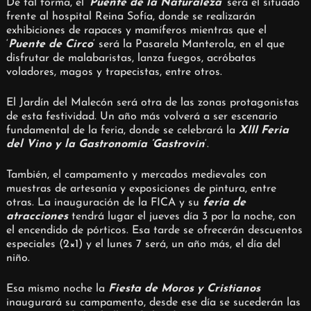
De tal forma, el ‘
Puente de la Naturaleza
‘ será el situado
frente al hospital Reina Sofía, donde se realizarán
exhibiciones de rapaces y mamíferos mientras que el
‘
Puente de Circo
‘ será la Pasarela Manterola, en el que
disfrutar de malabaristas, lanza fuegos, acróbatas
voladores, magos y trapecistas, entre otros.
El Jardín del Malecón será otra de las zonas protagonistas
de esta festividad. Un año más volverá a ser escenario
fundamental de la feria, donde se celebrará la
XIII Feria
del Vino y la Gastronomía ‘Gastrovín
‘.
También, el campamento y mercados medievales con
muestras de artesanía y exposiciones de pintura, entre
otras. La inauguración de la FICA y su
feria de
atracciones
tendrá lugar el jueves día 3 por la noche, con
el encendido de pórticos. Esa tarde se ofrecerán descuentos
especiales (2×1) y el lunes 7 será, un año más, el día del
niño.
Esa mismo noche la
Fiesta de Moros y Cristianos
inaugurará su campamento, desde ese día se sucederán las