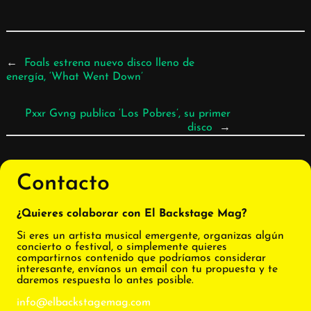
←
Foals estrena nuevo disco lleno de
energía, ‘What Went Down’
Pxxr Gvng publica ‘Los Pobres’, su primer
disco
→
Contacto
¿Quieres colaborar con El Backstage Mag?
Si eres un artista musical emergente, organizas algún
concierto o festival, o simplemente quieres
compartirnos contenido que podríamos considerar
interesante, envíanos un email con tu propuesta y te
daremos respuesta lo antes posible.
info@elbackstagemag.com