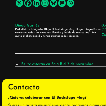
Diego Garnés
03
Periodista y fotógrafo. Dirijo El Backstage Mag. Hago fotografías en
G
conciertos todas las semanas. Escribo y hablo de música 24/7. Me
Cu
gusta el skateboard y tengo muchas redes sociales.
←
Belize estarán en Sala B el 7 de noviembre
Contacto
¿Quieres colaborar con El Backstage Mag?
Si eres un artista musical emergente, organizas algún con