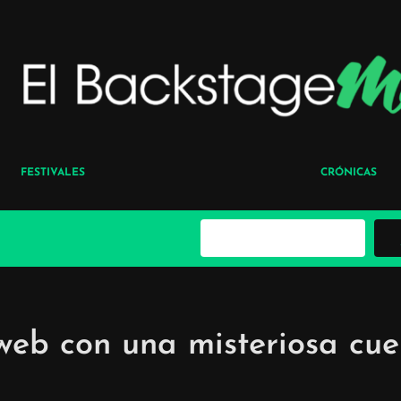
FESTIVALES
CRÓNICAS
B
u
s
c
a
r
web con una misteriosa cu