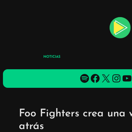
Skip
to
content
NOTICIAS
Spotify
Facebook
X
YouTube
YouTube
Foo Fighters crea una 
atrás