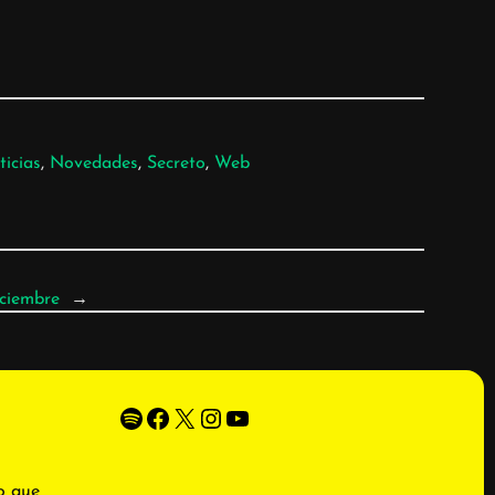
icias
, 
Novedades
, 
Secreto
, 
Web
iciembre
→
Spotify
Facebook
X
Instagram
YouTube
o que