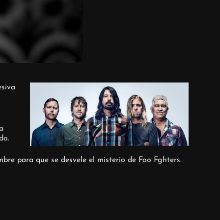
esiva
a
do.
bre para que se desvele el misterio de Foo Fghters.