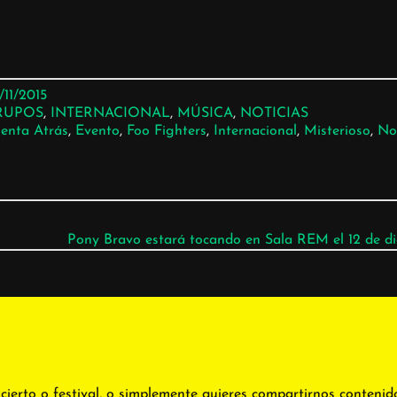
/11/2015
RUPOS
, 
INTERNACIONAL
, 
MÚSICA
, 
NOTICIAS
enta Atrás
, 
Evento
, 
Foo Fighters
, 
Internacional
, 
Misterioso
, 
Not
Pony Bravo estará tocando en Sala REM el 12 de d
cierto o festival, o simplemente quieres compartirnos contenid