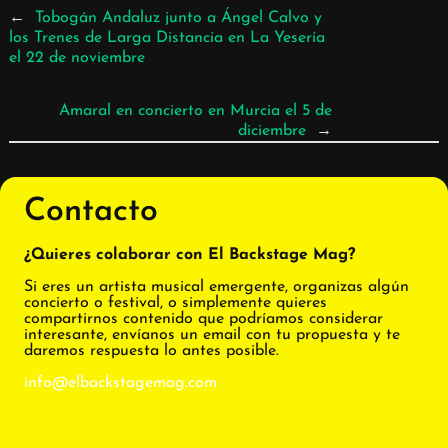
←
Tobogán Andaluz junto a Ángel Calvo y
los Trenes de Larga Distancia en La Yesería
el 22 de noviembre
Amaral en concierto en Murcia el 5 de
diciembre
→
Contacto
¿Quieres colaborar con El Backstage Mag?
Si eres un artista musical emergente, organizas algún
concierto o festival, o simplemente quieres
compartirnos contenido que podríamos considerar
interesante, envíanos un email con tu propuesta y te
daremos respuesta lo antes posible.
info@elbackstagemag.com