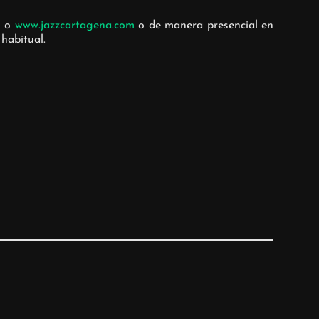
m
o
www.jazzcartagena.com
o de manera presencial en
 habitual.