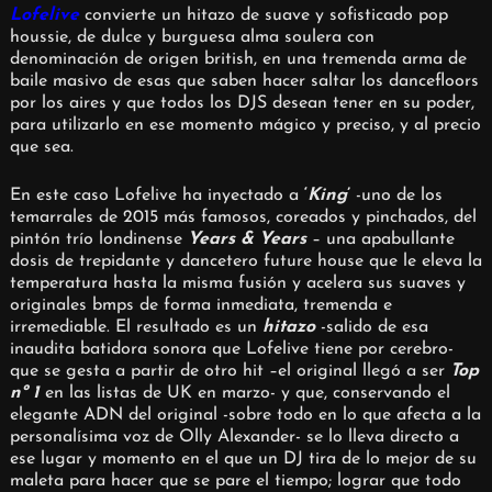
Lofelive
convierte un hitazo de suave y sofisticado pop
houssie, de dulce y burguesa alma soulera con
denominación de origen british, en una tremenda arma de
baile masivo de esas que saben hacer saltar los dancefloors
por los aires y que todos los DJS desean tener en su poder,
para utilizarlo en ese momento mágico y preciso, y al precio
que sea.
En este caso Lofelive ha inyectado a
‘
King
’
-uno de los
temarrales de 2015 más famosos, coreados y pinchados, del
pintón trío londinense
Years & Years
– una apabullante
dosis de trepidante y dancetero future house que le eleva la
temperatura hasta la misma fusión y acelera sus suaves y
originales bmps de forma inmediata, tremenda e
irremediable. El resultado es un
hitazo
-salido de esa
inaudita batidora sonora que Lofelive tiene por cerebro-
que se gesta a partir de otro hit –el original llegó a ser
Top
nº 1
en las listas de UK en marzo- y que, conservando el
elegante ADN del original -sobre todo en lo que afecta a la
personalísima voz de Olly Alexander- se lo lleva directo a
ese lugar y momento en el que un DJ tira de lo mejor de su
maleta para hacer que se pare el tiempo; lograr que todo