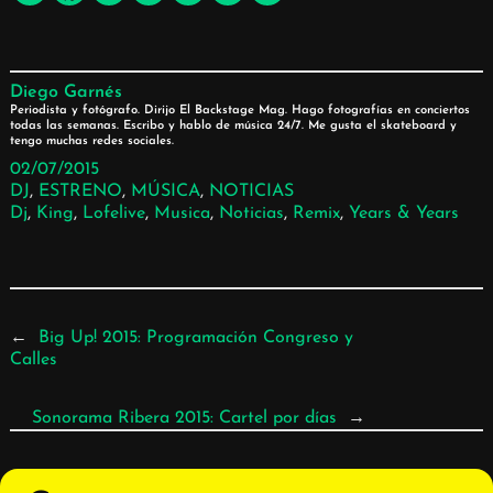
Diego Garnés
Periodista y fotógrafo. Dirijo El Backstage Mag. Hago fotografías en conciertos
todas las semanas. Escribo y hablo de música 24/7. Me gusta el skateboard y
tengo muchas redes sociales.
02/07/2015
DJ
, 
ESTRENO
, 
MÚSICA
, 
NOTICIAS
Dj
, 
King
, 
Lofelive
, 
Musica
, 
Noticias
, 
Remix
, 
Years & Years
←
Big Up! 2015: Programación Congreso y
Calles
Sonorama Ribera 2015: Cartel por días
→