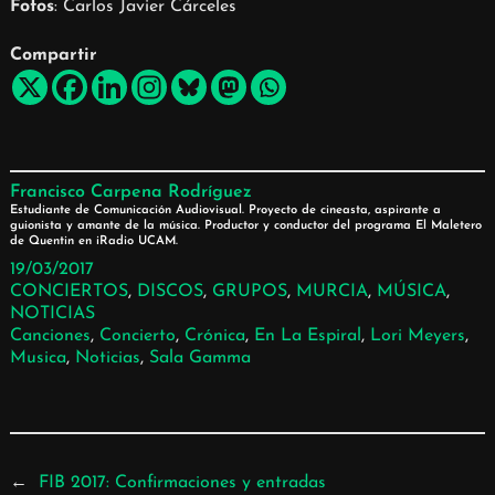
Fotos
: Carlos Javier Cárceles
Compartir
Francisco Carpena Rodríguez
Estudiante de Comunicación Audiovisual. Proyecto de cineasta, aspirante a
guionista y amante de la música. Productor y conductor del programa El Maletero
de Quentin en iRadio UCAM.
19/03/2017
CONCIERTOS
, 
DISCOS
, 
GRUPOS
, 
MURCIA
, 
MÚSICA
, 
NOTICIAS
Canciones
, 
Concierto
, 
Crónica
, 
En La Espiral
, 
Lori Meyers
, 
Musica
, 
Noticias
, 
Sala Gamma
←
FIB 2017: Confirmaciones y entradas