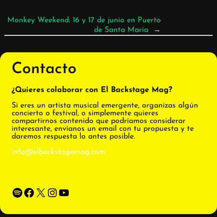
Monkey Weekend: 16 y 17 de junio en Puerto
de Santa María
→
Contacto
¿Quieres colaborar con El Backstage Mag?
Si eres un artista musical emergente, organizas algún
concierto o festival, o simplemente quieres
compartirnos contenido que podríamos considerar
interesante, envíanos un email con tu propuesta y te
daremos respuesta lo antes posible.
info@elbackstagemag.com
Spotify
Facebook
X
Instagram
YouTube