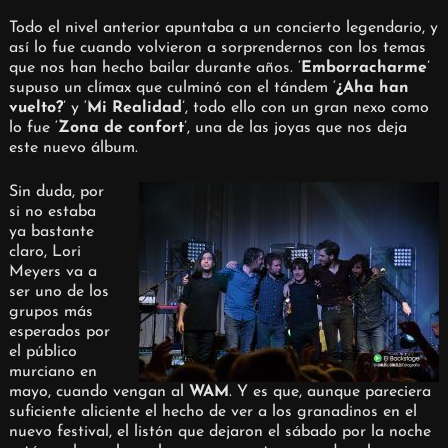
Todo el nivel anterior apuntaba a un concierto legendario, y
así lo fue cuando volvieron a sorprendernos con los temas
que nos han hecho bailar durante años. ‘
Emborracharme
’
supuso un clímax que culminó con el tándem ‘
¿Aha han
vuelto?
’ y ‘
Mi Realidad
’, todo ello con un gran nexo como
lo fue ‘
Zona de confort
’, una de las joyas que nos deja
este nuevo álbum.
Sin duda, por
si no estaba
ya bastante
claro, Lori
Meyers va a
ser uno de los
grupos más
esperados por
el público
murciano en
mayo, cuando vengan al
WAM
. Y es que, aunque pareciera
suficiente aliciente el hecho de ver a los granadinos en el
nuevo festival, el listón que dejaron el sábado por la noche