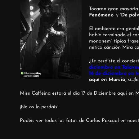
Tocaron gran mayoría d
Fenómeno
‘ y ‘
De polv
El ambiente era genia
había terminado el con
monanem” típica frase
mítica canción Mira c
¿Te perdiste el conci
diciembre en Talaver
16 de diciembre en M
aquí en Murcia
, si…¡l
Miss Caffeina estará el día 17 de Diciembre aquí en
¡No os lo perdais!
Podéis ver todas las fotos de Carlos Pascual en nue