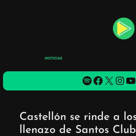
Skip
to
content
NOTICIAS
Spotify
Facebook
X
YouTube
YouTube
Castellón se rinde a lo
llenazo de Santos Clu