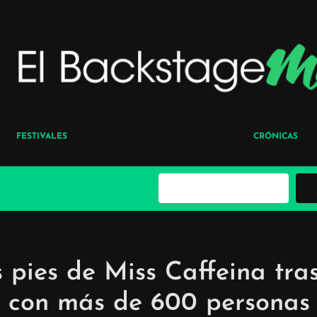
FESTIVALES
CRÓNICAS
B
u
s
c
a
r
s pies de Miss Caffeina tras
b con más de 600 personas