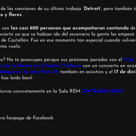
e las canciones de su último trabajo ‘
Detroit
‘, pero también 
o y flores
‘.
l con
las casi 600 personas que acompañaron cantando
de 
cierto ya que se habían ido del escenario la gente les empezó 
 de Castellón. Fue en ese momento tan especial cuando volvie
omo vuelo.
erto? No te preocupes porque sus próximas paradas son el
11 de
a de la Reina en el teatro Victoria
con un concierto en acúst
álaga en la sala Paris 15
también en acústico y el
17 de dic
o has leído bien!
 Murcia concretamente en la Sala REM.
ENTRADAS AQUÍ
.
stra fanpage de Facebook: