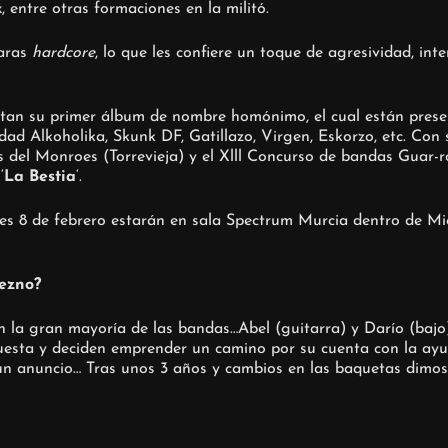
 entre otras formaciones en la militó.
laras
hardcore
, lo que les confiere un toque de agresividad, in
itan su primer álbum de nombre homónimo, el cual están pres
d Alkoholika, Skunk DF, Gatillazo, Virgen, Eskorzo, etc. Con 
s del Monroes (Torrevieja) y el Xlll Concurso de bandas Guar-
‘
La Bestia
‘.
s 8 de febrero estarán en sala Spectrum Murcia dentro de Mic
sezno?
 la gran mayoría de las bandas…Abel (guitarra) y Darío (baj
esta y deciden emprender un camino por su cuenta con la ayu
un anuncio… Tras unos 3 años y cambios en las baquetas dimos 