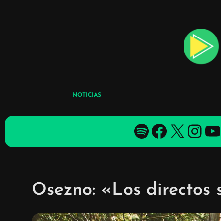
Skip
to
content
NOTICIAS
Spotify
Facebook
X
YouTube
YouTube
Osezno: «Los directos 