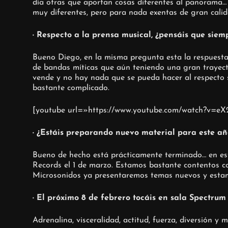
día otras que aportan cosas diferentes al panorama…
muy diferentes, pero para nada exentas de gran calid
· Respecto a la prensa musical, ¿pensáis que sie
Bueno Diego, en la misma pregunta esta la respuesta. 
de bandas míticas que aún teniendo una gran trayecto
vende y no hay nada que se pueda hacer al respecto s
bastante complicado.
[youtube url=»https://www.youtube.com/watch?v=eX
· ¿Estáis preparando nuevo material para este añ
Bueno de hecho está prácticamente terminado… en est
Records el 1 de marzo. Estamos bastante contentos co
Microsonidos ya presentaremos temas nuevos y estamo
· El próximo 8 de febrero tocáis en sala Spectru
Adrenalina, visceralidad, actitud, fuerza, diversión y 