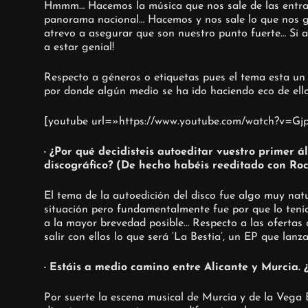
Hmmm… Hacemos la música que nos sale de las entra
panorama nacional… Hacemos y nos sale lo que nos gu
atrevo a asegurar que son nuestro punto fuerte… Si al
a estar genial!
Respecto a géneros o etiquetas pues el tema esta un
por donde algún medio se ha ido haciendo eco de ello 
[youtube url=»https://www.youtube.com/watch?v=
· ¿Por qué decidisteis autoeditar vuestro primer á
discográfico? (De hecho habéis reeditado con Roc
El tema de la autoedición del disco fue algo muy na
situación pero fundamentalmente fue por que lo tení
a la mayor brevedad posible… Respecto a las ofertas a
salir con ellos lo que será ‘La Bestia’, un EP que lan
· Estáis a medio camino entre Alicante y Murcia.
Por suerte la escena musical de Murcia y de la Vega