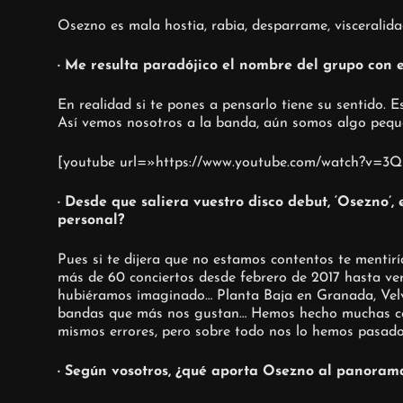
Osezno es mala hostia, rabia, desparrame, visceralida
· Me resulta paradójico el nombre del grupo con el
En realidad si te pones a pensarlo tiene su sentido. 
Así vemos nosotros a la banda, aún somos algo peque
[youtube url=»https://www.youtube.com/watch?v=3
· Desde que saliera vuestro disco debut, ‘Osezno’
personal?
Pues si te dijera que no estamos contentos te mentirí
más de 60 conciertos desde febrero de 2017 hasta ve
hubiéramos imaginado… Planta Baja en Granada, Velv
bandas que más nos gustan… Hemos hecho muchas cosa
mismos errores, pero sobre todo nos lo hemos pasado r
· Según vosotros, ¿qué aporta Osezno al panoram