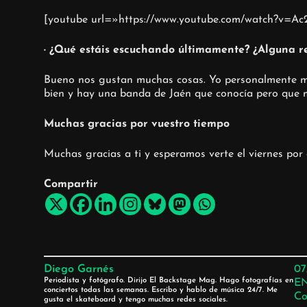
[youtube url=»https://www.youtube.com/watch?v=A
· ¿Qué estáis escuchando últimamente? ¿Alguna 
Bueno nos gustan muchas cosas. Yo personalmente me 
bien y hay una banda de Jaén que conocía pero que 
Muchas gracias por vuestro tiempo
Muchas gracias a ti y esperamos verte el viernes por a
Compartir
Diego Garnés
07
Periodista y fotógrafo. Dirijo El Backstage Mag. Hago fotografías en
E
conciertos todas las semanas. Escribo y hablo de música 24/7. Me
Co
gusta el skateboard y tengo muchas redes sociales.