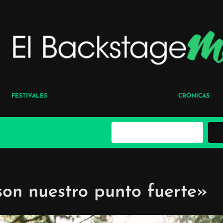
FESTIVALES
CRÓNICAS
B
u
s
c
a
r
son nuestro punto fuerte»