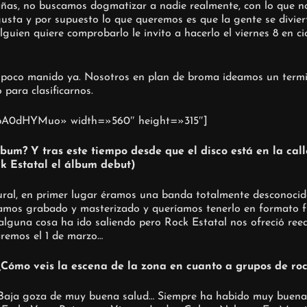
ñas, no buscamos dogmatizar a nadie realmente, con lo que n
sta y por supuesto lo que queremos es que la gente se diviert
guien quiere comprobarlo le invito a hacerlo el viernes 8 en ci
 poco manido ya. Nosotros en plan de broma ideamos un termin
para clasificarnos.
GjpA0dHYMuo» width=»560″ height=»315″]
lbum? Y tras este tiempo desde que el disco está en la call
k Estatal el álbum debut)
tural, en primer lugar éramos una banda totalmente desconoci
amos grabado y masterizado y queríamos tenerlo en formato fí
lguna cosa ha ido saliendo pero Rock Estatal nos ofreció reedit
zaremos el 1 de marzo…
 ¿Cómo veis la escena de la zona en cuanto a grupos de roc
 Baja goza de muy buena salud… Siempre ha habido muy buenas 