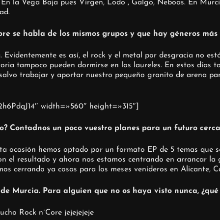
 En la Vega Baja pues Virgen, Lodo , Galgo, Neboas. En Murc
ad.
mpre se habla de los mismos grupos y que hay géneros más
Evidentemente es así, el rock y el metal por desgracia no está
ria tampoco pueden dormirse en los laureles. En estos días to
alvo trabajar y aportar nuestro pequeño granito de arena par
2h6PdqJ14″ width=»560″ height=»315″]
o? Contadnos un poco vuestro planes para un futuro cerca
a ocasión hemos optado por un formato EP de 5 temas que se 
n el resultado y ahora nos estamos centrando en arrancar la g
s cerrando ya cosas para los meses venideros en Alicante, Ca
m de Murcia. Para alguien que no os haya visto nunca, ¿qu
mucho Rock n´Core jejejejeje