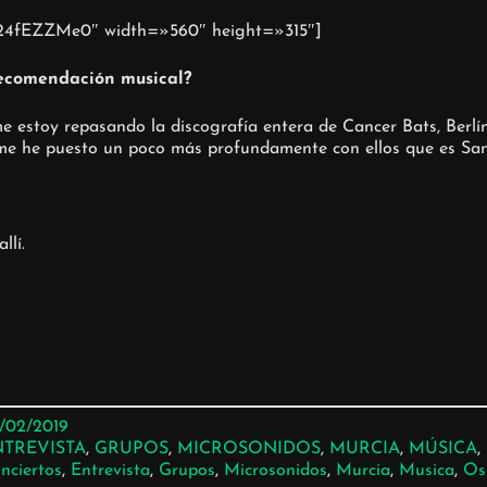
c24fEZZMe0″ width=»560″ height=»315″]
recomendación musical?
estoy repasando la discografía entera de Cancer Bats, Berlí
me he puesto un poco más profundamente con ellos que es San
llí.
/02/2019
NTREVISTA
, 
GRUPOS
, 
MICROSONIDOS
, 
MURCIA
, 
MÚSICA
, 
nciertos
, 
Entrevista
, 
Grupos
, 
Microsonidos
, 
Murcia
, 
Musica
, 
Os