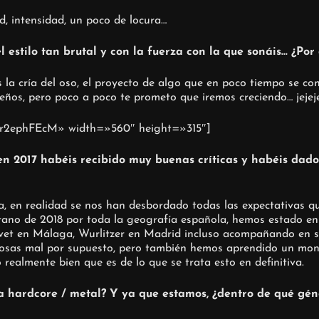
d, intensidad, un poco de locura…
 estilo tan brutal y con la fuerza con la que sonáis… ¿Por
Es la cría del oso, el proyecto de algo que en poco tiempo se c
ños, pero poco a poco te prometo que iremos creciendo… jejej
Qr2ephFEcM» width=»560″ height=»315″]
, en 2017 habéis recibido muy buenas críticas y habéis dado
a, en realidad se nos han desbordado todas las expectativas qu
rano de 2018 por toda la geografía española, hemos estado en 
et en Málaga, Wurlitzer en Madrid incluso acompañando en su
s mal por supuesto, pero también hemos aprendido un montón
ealmente bien que es de lo que se trata esto en definitiva.
a hardcore / metal? Y ya que estamos, ¿dentro de qué gé