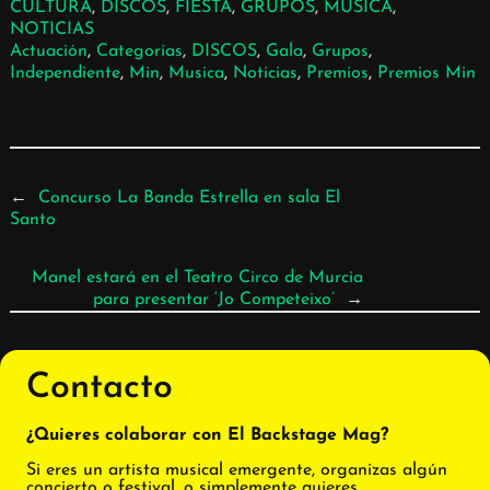
CULTURA
, 
DISCOS
, 
FIESTA
, 
GRUPOS
, 
MÚSICA
, 
NOTICIAS
Actuación
, 
Categorías
, 
DISCOS
, 
Gala
, 
Grupos
, 
Independiente
, 
Min
, 
Musica
, 
Noticias
, 
Premios
, 
Premios Min
←
Concurso La Banda Estrella en sala El
Santo
Manel estará en el Teatro Circo de Murcia
para presentar ‘Jo Competeixo’
→
Contacto
¿Quieres colaborar con El Backstage Mag?
Si eres un artista musical emergente, organizas algún
concierto o festival, o simplemente quieres