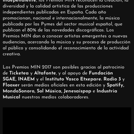
Independiente
, los Premios MIN reconocen la creación, la
diversidad y la calidad artística de las producciones
independientes publicadas en España. Cada año
promocionan, nacional e internacionalmente, la música
publicada por las Pymes del sector musical español, que
publican el 80% de las novedades discográficas. Los
Premios MIN dan a conocer artistas emergentes a nuevas
audiencias, acercando la música y su proceso de producción
al público y consolidando el reconocimiento de la actividad
creativa.
Los Premios MIN 2017 son posibles gracias al patrocinio
de
Ticketea
y
Altafonte
, y al apoyo de
Fundación
SGAE, INAEM
y el
Instituto Vasco Etxepare. Radio 3
y
Flooxer
serán medios oficiales en esta edición y
Spotify,
MondoSonoro, Sol Música
,
Jenesaispop
e
Industria
Musical
nuestros medios colaboradores.