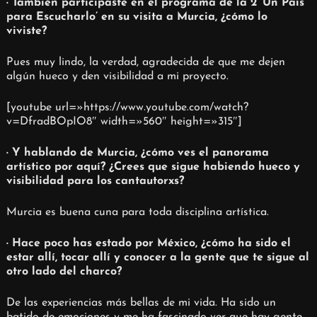
· También participaste en el programa de la 2 ‘Un País
para Escucharlo’ en su visita a Murcia, ¿cómo lo
viviste?
Pues muy lindo, la verdad, agradecida de que me dejen
algún hueco y den visibilidad a mi proyecto.
[youtube url=»https://www.youtube.com/watch?
v=DfradBOpIO8″ width=»560″ height=»315″]
· Y hablando de Murcia, ¿cómo ves el panorama
artístico por aquí? ¿Crees que sigue habiendo hueco y
visibilidad para los cantautorxs?
Murcia es buena cuna para toda disciplina artística.
· Hace poco has estado por México, ¿cómo ha sido el
estar allí, tocar allí y conocer a la gente que te sigue al
otro lado del charco?
De las experiencias más bellas de mi vida. Ha sido un
batido de emociones y me ha fascinado ver que hay gente