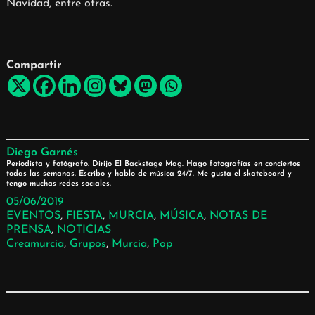
Navidad, entre otras.
Compartir
Diego Garnés
Periodista y fotógrafo. Dirijo El Backstage Mag. Hago fotografías en conciertos
todas las semanas. Escribo y hablo de música 24/7. Me gusta el skateboard y
tengo muchas redes sociales.
05/06/2019
EVENTOS
, 
FIESTA
, 
MURCIA
, 
MÚSICA
, 
NOTAS DE
PRENSA
, 
NOTICIAS
Creamurcia
, 
Grupos
, 
Murcia
, 
Pop