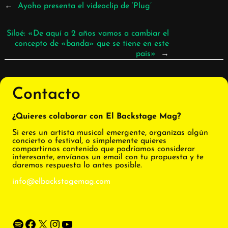
←
Ayoho presenta el videoclip de ‘Plug’
Siloé: «De aquí a 2 años vamos a cambiar el
concepto de «banda» que se tiene en este
país»
→
Contacto
¿Quieres colaborar con El Backstage Mag?
Si eres un artista musical emergente, organizas algún
concierto o festival, o simplemente quieres
compartirnos contenido que podríamos considerar
interesante, envíanos un email con tu propuesta y te
daremos respuesta lo antes posible.
info@elbackstagemag.com
Spotify
Facebook
X
Instagram
YouTube