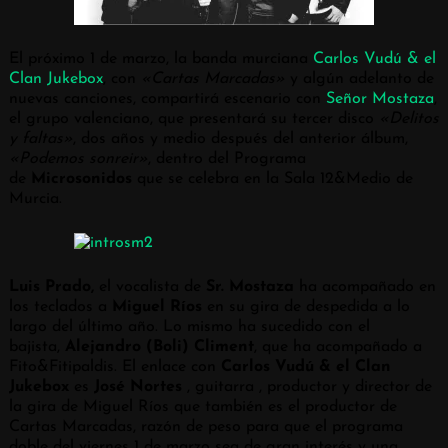
El próximo 1 de marzo, la banda murciana
Carlos Vudú & el
Clan Jukebox
, con
«Cartas Marcadas»
y algún adelanto de
nuevas canciones, compartirá escenario con
Señor Mostaza
,
el grupo valenciano, que presentará su tercer disco
«Delitos
y faltas»
, dos años y medio después del anterior álbum,
«Podemos sonreir»
, dentro del Programa
de
Microsonidos
que se celebra en la Sala 12&Medio de
Murcia.
Luis Prado,
el vocalista de
Sr. Mostaza
ha acompañado en
los teclados a
Miguel Ríos
en su gira de despedida a lo
largo del último año. Lo mismo ha sucedido con el
bajista,
Alejandro (Boli) Climent
, que ha acompañado a
Fito&Fitipaldis. El enlace con
Carlos Vudú & el Clan
Jukebox
es
José Nortes
, guitarra , productor y director de
la gira de Miguel Ríos que también es el productor de
Cartas Marcadas, razón de peso para que el programa
doble del viernes 1 de marzo sea de gran interés y una