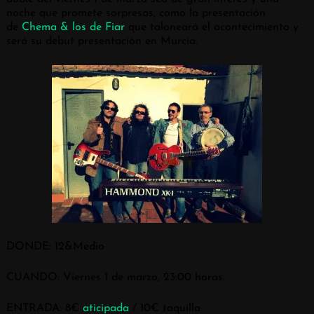
noche que promete sorpresas, como la presentación
de
Chema & los de Fiar
que taloneará el acontecimiento y
será su debut presentación en Murcia.
DONDE: 12&Medio
CUANDO: Viernes 1 de marzo, 23:00 horas.
ENTRADA: 8€
aticipada
/ 10€ taquilla