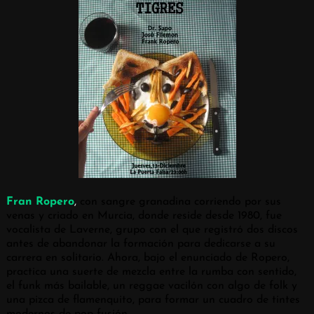
Fran Ropero
,
con sangre granadina corriendo por sus
venas y criado en Murcia, donde reside desde 1980, fue
vocalista de Laverne, grupo con el que registró dos discos
antes de abandonar la formación para dedicarse a su
carrera en solitario. Ahora, bajo el enunciado de Ropero,
practica una suerte de mezcla entre la rumba con sentido,
el funk más bailable, un reggae vacilón con algo de folk y
una pizca de flamenquito, para formar un cuadro de tintes
modernos de pop-fusión.