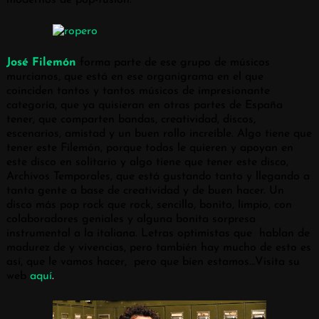
José Filemón
forma parte de ese grupo de músicos
murcianos, que está en ese organigrama en el que
coinciden tantos y tantos músicos de impresionante
categoría, que ya quisieran en otras partes de España
tener, que comparten bandas, creatividad, discos,
escenarios, amistad y un buen rollo increíble. Algo tiene que
tener este Filemón, porque todos le quieren y apoyan en
este disco en solitario y algo tiene que tener este disco,
Archivos Temporales, que está gustando tanto y llegando a
tanta gente a base de creatividad y de buen hacer. Un
disco más pop rock que rock, sencillo, bonito, limpio, con
colaboradores geniales y alguna bonita sorpresa
instrumental a la italiana. Letras optimistas que hablan de
madurez de y vivencias, pero también hay mucho de esto es
así, que le vamos hacer, pero que bien estamos…Visita su
web
aquí
.