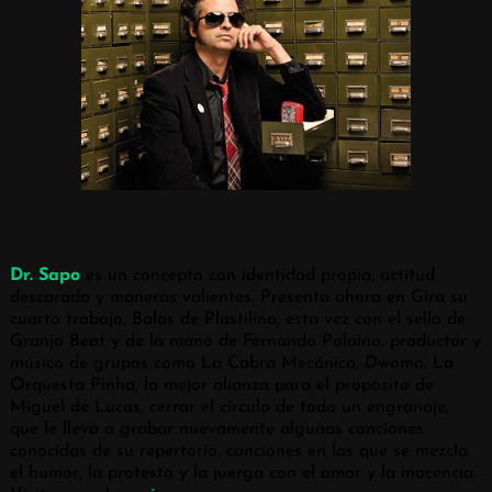
Dr. Sapo
es un concepto con identidad propia, actitud
descarada y maneras valientes. Presenta ahora en Gira su
cuarto trabajo, Balas de Plastilina, esta vez con el sello de
Granja Beat y de la mano de Fernando Polaino, productor y
músico de grupos como La Cabra Mecánica, Dwomo, La
Orquesta Pinha, la mejor alianza para el propósito de
Miguel de Lucas, cerrar el círculo de todo un engranaje,
que le lleva a grabar nuevamente algunas canciones
conocidas de su repertorio, canciones en las que se mezcla
el humor, la protesta y la juerga con el amor y la inocencia.