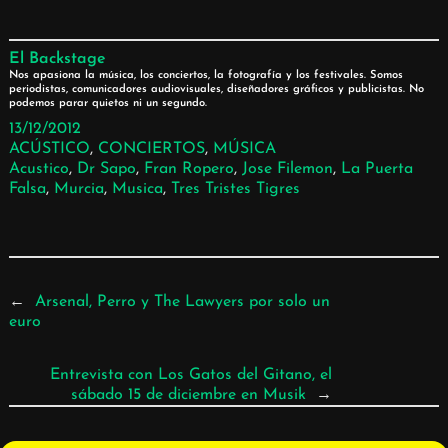
El Backstage
Nos apasiona la música, los conciertos, la fotografía y los festivales. Somos
periodistas, comunicadores audiovisuales, diseñadores gráficos y publicistas. No
podemos parar quietos ni un segundo.
13/12/2012
ACÚSTICO
, 
CONCIERTOS
, 
MÚSICA
Acustico
, 
Dr Sapo
, 
Fran Ropero
, 
Jose Filemon
, 
La Puerta
Falsa
, 
Murcia
, 
Musica
, 
Tres Tristes Tigres
←
Arsenal, Perro y The Lawyers por solo un
euro
Entrevista con Los Gatos del Gitano, el
sábado 15 de diciembre en Musik
→