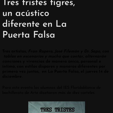
Tres tristes tigres,
un acústico
diferente en La
Puerta Falsa
Tres artistas,
Fran Ropero, José Filemón y Dr. Sapo, con
tablas en escenarios y mucho que contar, alternarán
cancion
es y vivencias de manera única, personal e
íntima, con estilos dispares y maneras diferentes por
primera vez juntos, en La Puerta Falsa, el jueves 14 de
diciembre.
Para este evento los alumnos del IES Floridablanca de
bachillerato de Arte diseñaron más de diez carteles.