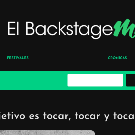
FESTIVALES
CRÓNICAS
B
u
s
c
a
r
etivo es tocar, tocar y toc