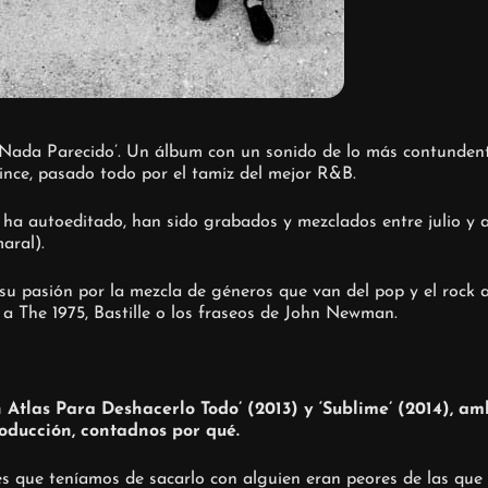
‘Nada Parecido’. Un álbum con un sonido de lo más contundente
ince, pasado todo por el tamiz del mejor R&B.
e ha autoeditado, han sido grabados y mezclados entre julio y
aral).
su pasión por la mezcla de géneros que van del pop y el rock a
 a The 1975, Bastille o los fraseos de John Newman.
Un Atlas Para Deshacerlo Todo’ (2013) y ‘Sublime’ (2014), a
oducción, contadnos por qué.
s que teníamos de sacarlo con alguien eran peores de las que