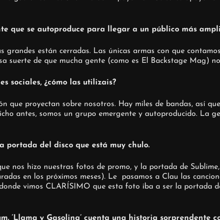
nte que se autoproduce para llegar a un público más ampli
más grandes están cerradas. Las únicas armas con que contamos
sa suerte de que mucha gente (como es El Backstage Mag) nos
 sociales, ¿cómo las utilizais?
ión que proyectan sobre nosotros. Hay miles de bandas, así que
icho antes, somos un grupo emergente y autoproducido. La gent
 portada del disco que está muy chulo.
ue nos hizo nuestras fotos de promo, y la portada de Sublime
adas en los próximos meses). Le
pasamos a Clau las cancione
r, donde vimos CLARÍSIMO
que esta foto iba a ser la portada 
um. ‘Llama y Gasolina’ cuenta una historia sorprendente c