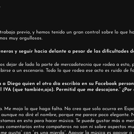
.
abajo previo, y hemos tenido un gran control sobre lo que ha
mos muy orgullosos.
eros y seguir hacia delante a pesar de las dificultades de
os dejar de lado la parte de mercadotecnia que rodea a esto, p
rse a un escenario. Todo lo que rodea ese acto es ruido de fond
a a Diego quien el otro día escribía en su Facebook perso
l IVA (que también,ojo). Permitid que me descojone.” ¿Por 
a. Me mojo lo que haga falta. No creo que solo ocurra en Espa
o, aunque no diré el nombre, porque me parece poco elegante.
 Estamos en esto para hacer música. Te puede gustar más o men
os comentarios entre compañeros no son ni sobre aspectos mu
e gusta” con “es una mierda”. Apoyar la música es apoyar a su