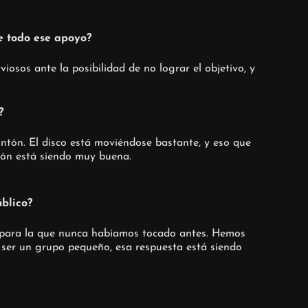
e todo ese apoyo?
os ante la posibilidad de no lograr el objetivo, y
?
ntón. El disco está moviéndose bastante, y eso que
ión está siendo muy buena.
blico?
e para la que nunca habíamos tocado antes. Hemos
e ser un grupo pequeño, esa respuesta está siendo