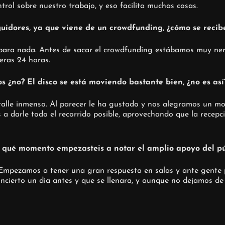
rol sobre nuestro trabajo, y eso facilita muchas cosas.
guidores, ya que viene de un crowdfunding, ¿cómo se recib
ra nada. Antes de sacar el crowdfunding estábamos muy nervios
eras 24 horas.
 ¿no? El disco se está moviendo bastante bien, ¿no es así
talle inmenso. Al parecer le ha gustado y nos alegramos un mo
a darle todo el recorrido posible, aprovechando que la recepc
 qué momento empezasteis a notar el amplio apoyo del pú
. Empezamos a tener una gran respuesta en salas y ante gent
oncierto un día antes y que se llenara, y aunque no dejamos d